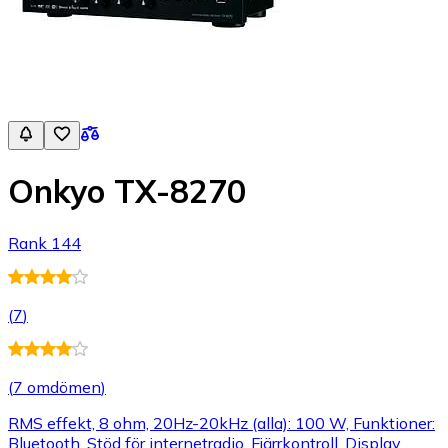
Onkyo TX-8270
Rank 144
(
7
)
(
7 omdömen
)
RMS effekt, 8 ohm, 20Hz-20kHz (alla): 100 W, Funktioner:
Bluetooth, Stöd för internetradio, Fjärrkontroll, Display,