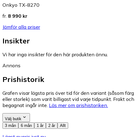
Onkyo TX-8270
fr.
8 990 kr
Jämför alla priser
Insikter
Vi har inga insikter för den här produkten ännu.
Annons
Prishistorik
Grafen visar lägsta pris över tid för den variant (såsom färg
eller storlek) som varit billigast vid varje tidpunkt. Frakt och
begagnat ingår inte.
Läs mer om prishistoriken.
Välj butik
3 mån
6 mån
1 år
2 år
Allt
Lägst nypris just nu