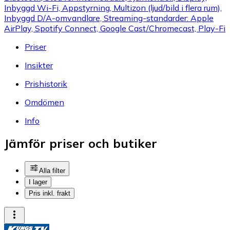
Inbyggd Wi-Fi, Appstyrning, Multizon (ljud/bild i flera rum),
Inbyggd D/A-omvandlare, Streaming-standarder: Apple
AirPlay, Spotify Connect, Google Cast/Chromecast, Play-Fi
Priser
Insikter
Prishistorik
Omdömen
Info
Jämför priser och butiker
Alla filter
I lager
Pris inkl. frakt