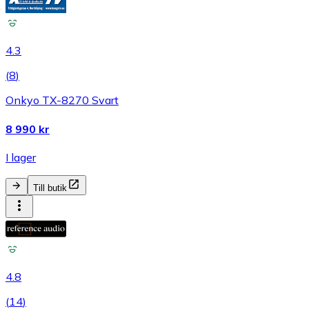
4.3
(
8
)
Onkyo TX-8270 Svart
8 990 kr
I lager
Till butik
4.8
(
14
)