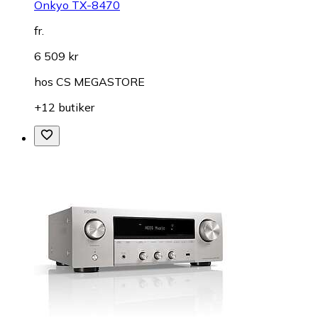
Onkyo TX-8470
fr.
6 509 kr
hos
CS MEGASTORE
+12 butiker