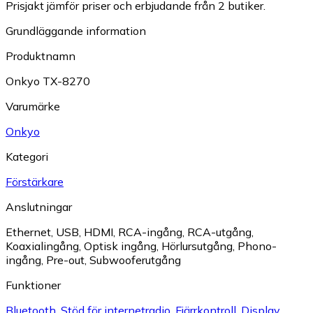
Prisjakt jämför priser och erbjudande från 2 butiker.
Grundläggande information
Produktnamn
Onkyo TX-8270
Varumärke
Onkyo
Kategori
Förstärkare
Anslutningar
Ethernet
,
USB
,
HDMI
,
RCA-ingång
,
RCA-utgång
,
Koaxialingång
,
Optisk ingång
,
Hörlursutgång
,
Phono-
ingång
,
Pre-out
,
Subwooferutgång
Funktioner
Bluetooth
,
Stöd för internetradio
,
Fjärrkontroll
,
Display
,