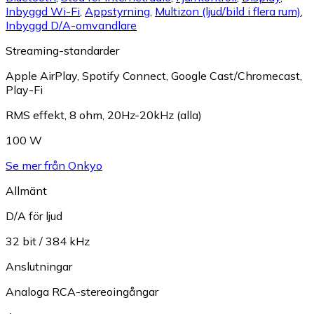
Inbyggd Wi-Fi
,
Appstyrning
,
Multizon (ljud/bild i flera rum)
,
Inbyggd D/A-omvandlare
Streaming-standarder
Apple AirPlay
,
Spotify Connect
,
Google Cast/Chromecast
,
Play-Fi
RMS effekt, 8 ohm, 20Hz-20kHz (alla)
100 W
Se mer från Onkyo
Allmänt
D/A för ljud
32 bit / 384 kHz
Anslutningar
Analoga RCA-stereoingångar