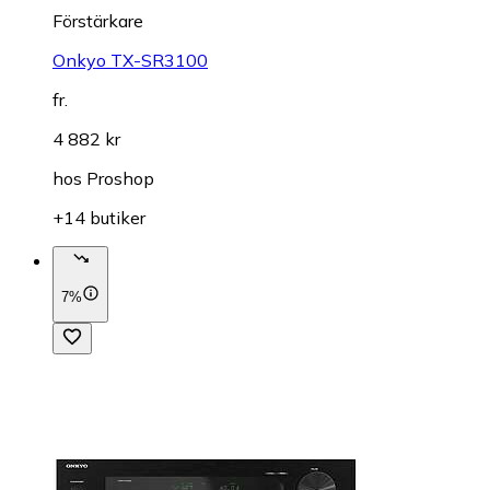
Förstärkare
Onkyo TX-SR3100
fr.
4 882 kr
hos
Proshop
+14 butiker
7%