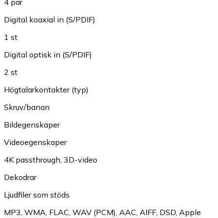
4 par
Digital koaxial in (S/PDIF)
1 st
Digital optisk in (S/PDIF)
2 st
Högtalarkontakter (typ)
Skruv/banan
Bildegenskaper
Videoegenskaper
4K passthrough
,
3D-video
Dekodrar
Ljudfiler som stöds
MP3
,
WMA
,
FLAC
,
WAV (PCM)
,
AAC
,
AIFF
,
DSD
,
Apple