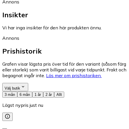
Annons
Insikter
Vi har inga insikter för den här produkten ännu.
Annons
Prishistorik
Grafen visar lägsta pris över tid för den variant (såsom färg
eller storlek) som varit billigast vid varje tidpunkt. Frakt och
begagnat ingår inte.
Läs mer om prishistoriken.
Välj butik
3 mån
6 mån
1 år
2 år
Allt
Lägst nypris just nu
—