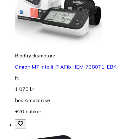
Blodtrycksmätare
Omron M7 Intelli IT AFib HEM-7380T1-EBK
fr.
1 070 kr
hos
Amazon.se
+20 butiker