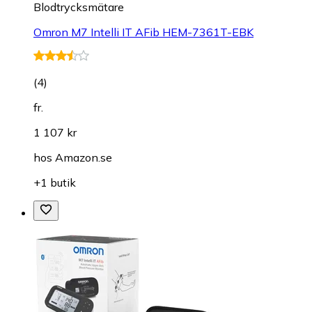
Blodtrycksmätare
Omron M7 Intelli IT AFib HEM-7361T-EBK
(
4
)
fr.
1 107 kr
hos
Amazon.se
+1 butik