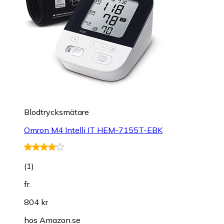
Blodtrycksmätare
Omron M4 Intelli IT HEM-7155T-EBK
(
1
)
fr.
804 kr
hos
Amazon.se