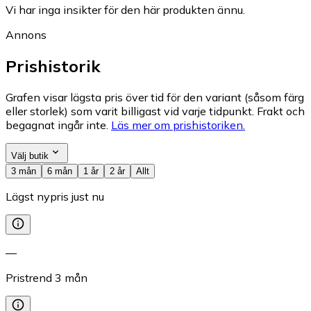
Vi har inga insikter för den här produkten ännu.
Annons
Prishistorik
Grafen visar lägsta pris över tid för den variant (såsom färg
eller storlek) som varit billigast vid varje tidpunkt. Frakt och
begagnat ingår inte.
Läs mer om prishistoriken.
Välj butik
3 mån
6 mån
1 år
2 år
Allt
Lägst nypris just nu
—
Pristrend
3
mån