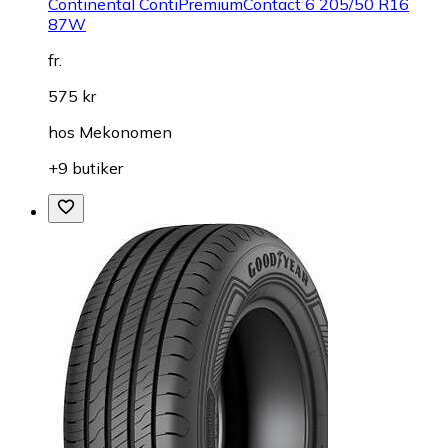
Continental ContiPremiumContact 6 205/50 R16
87W
fr.
575 kr
hos
Mekonomen
+9 butiker