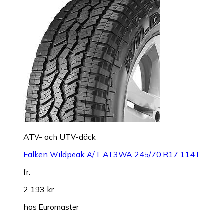
ATV- och UTV-däck
Falken Wildpeak A/T AT3WA 245/70 R17 114T
fr.
2 193 kr
hos
Euromaster