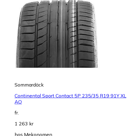
Sommardäck
Continental Sport Contact 5P 235/35 R19 91Y XL
AO
fr.
1 263 kr
hos
Mekonomen