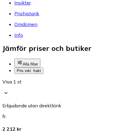
Insikter
Prishistorik
Omdömen
Info
Jämför priser och butiker
Alla filter
Pris inkl. frakt
Visa 1 st
Erbjudande utan direktlänk
fr.
2 212 kr