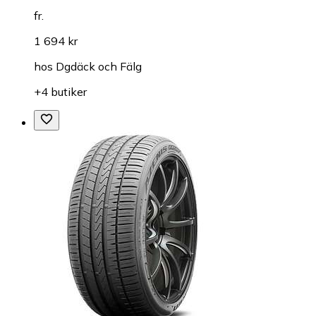
fr.
1 694 kr
hos
Dgdäck och Fälg
+4 butiker