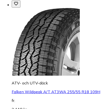
ATV- och UTV-däck
Falken Wildpeak A/T AT3WA 255/55 R18 109H
fr.