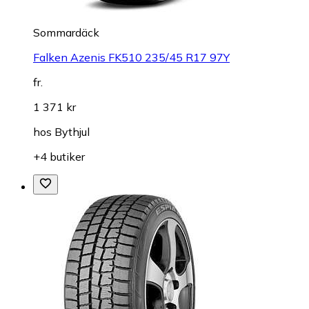
Sommardäck
Falken Azenis FK510 235/45 R17 97Y
fr.
1 371 kr
hos
Bythjul
+4 butiker