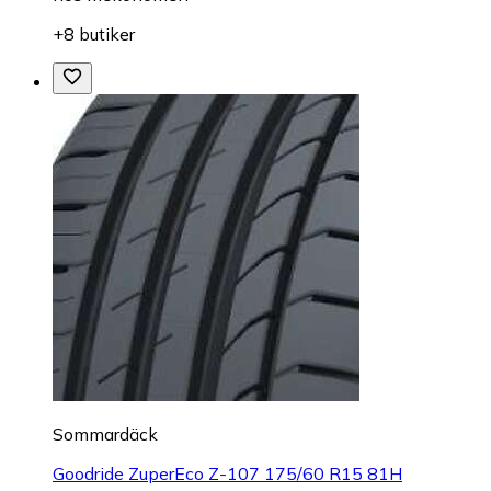
+8 butiker
Sommardäck
Goodride ZuperEco Z-107 175/60 R15 81H