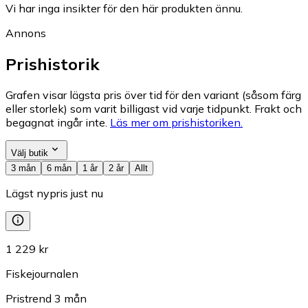
Vi har inga insikter för den här produkten ännu.
Annons
Prishistorik
Grafen visar lägsta pris över tid för den variant (såsom färg
eller storlek) som varit billigast vid varje tidpunkt. Frakt och
begagnat ingår inte.
Läs mer om prishistoriken.
Välj butik
3 mån
6 mån
1 år
2 år
Allt
Lägst nypris just nu
1 229 kr
Fiskejournalen
Pristrend
3
mån