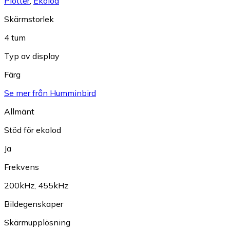
Plotter
,
Ekolod
Skärmstorlek
4 tum
Typ av display
Färg
Se mer från Humminbird
Allmänt
Stöd för ekolod
Ja
Frekvens
200kHz
,
455kHz
Bildegenskaper
Skärmupplösning