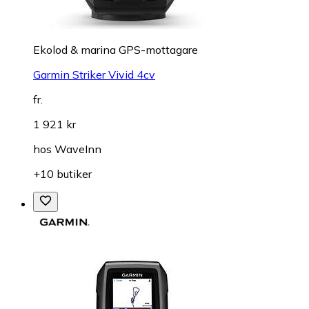
Ekolod & marina GPS-mottagare
Garmin Striker Vivid 4cv
fr.
1 921 kr
hos
WaveInn
+10 butiker