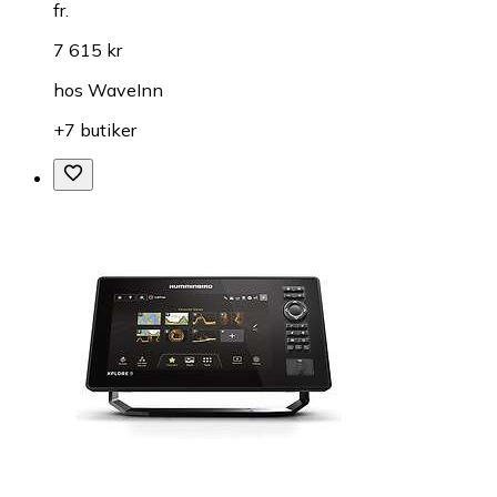
fr.
7 615 kr
hos
WaveInn
+7 butiker