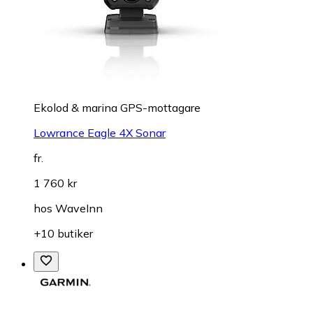
Ekolod & marina GPS-mottagare
Lowrance Eagle 4X Sonar
fr.
1 760 kr
hos
WaveInn
+10 butiker