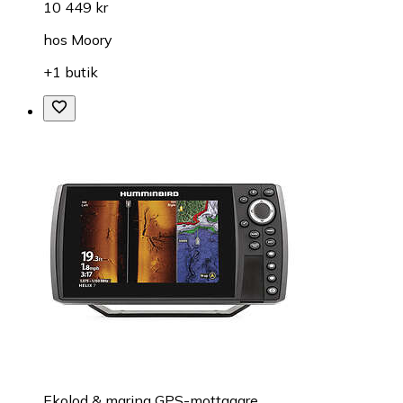
10 449 kr
hos
Moory
+1 butik
Ekolod & marina GPS-mottagare