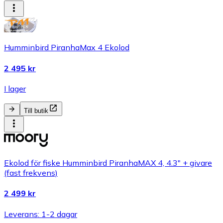
Humminbird PiranhaMax 4 Ekolod
2 495 kr
I lager
Till butik
Ekolod för fiske Humminbird PiranhaMAX 4, 4.3" + givare
(fast frekvens)
2 499 kr
Leverans: 1-2 dagar