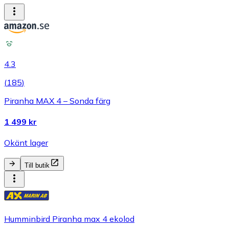
4.3
(
185
)
Piranha MAX 4 – Sonda färg
1 499 kr
Okänt lager
Till butik
Humminbird Piranha max 4 ekolod