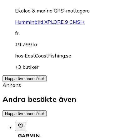
Ekolod & marina GPS-mottagare
Humminbird XPLORE 9 CMSI+
fr.
19 799 kr
hos
EastCoastFishing.se
+3 butiker
Hoppa över innehållet
Annons
Andra besökte även
Hoppa över innehållet