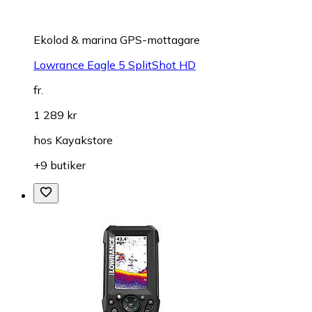
Ekolod & marina GPS-mottagare
Lowrance Eagle 5 SplitShot HD
fr.
1 289 kr
hos
Kayakstore
+9 butiker