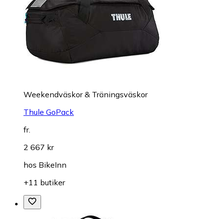
Weekendväskor & Träningsväskor
Thule GoPack
fr.
2 667 kr
hos
BikeInn
+11 butiker