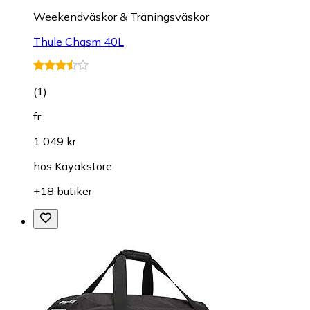
Weekendväskor & Träningsväskor
Thule Chasm 40L
(
1
)
fr.
1 049 kr
hos
Kayakstore
+18 butiker