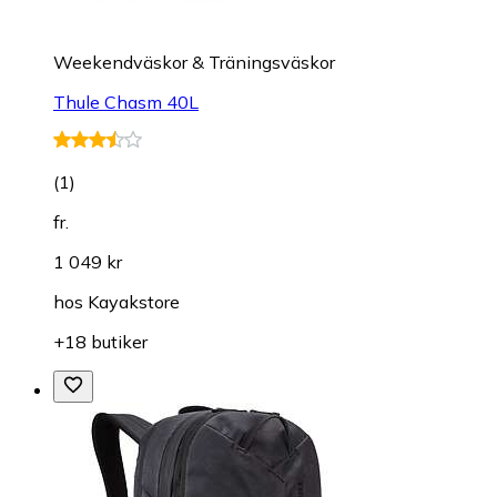
Weekendväskor & Träningsväskor
Thule Chasm 40L
(
1
)
fr.
1 049 kr
hos
Kayakstore
+18 butiker