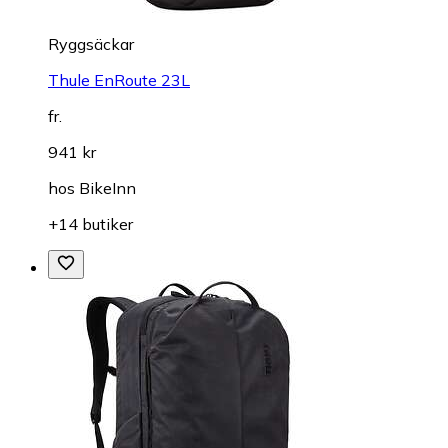
Ryggsäckar
Thule EnRoute 23L
fr.
941 kr
hos
BikeInn
+14 butiker