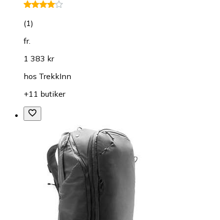
(
1
)
fr.
1 383 kr
hos
TrekkInn
+11 butiker