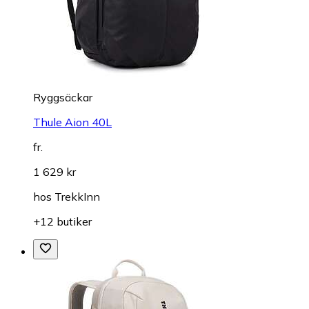
Ryggsäckar
Thule Aion 40L
fr.
1 629 kr
hos
TrekkInn
+12 butiker