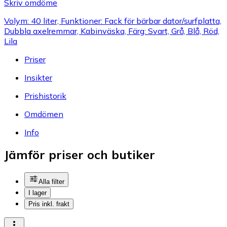
Skriv omdöme
Volym: 40 liter, Funktioner: Fack för bärbar dator/surfplatta,
Dubbla axelremmar, Kabinväska, Färg: Svart, Grå, Blå, Röd,
Lila
Priser
Insikter
Prishistorik
Omdömen
Info
Jämför priser och butiker
Alla filter
I lager
Pris inkl. frakt