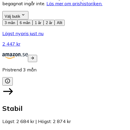
begagnat ingår inte.
Läs mer om prishistoriken.
Välj butik
3 mån
6 mån
1 år
2 år
Allt
Lägst nypris just nu
2 447 kr
Pristrend
3
mån
Stabil
Lägst
:
2 684 kr
|
Högst
:
2 874 kr