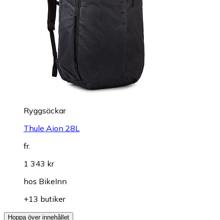
Ryggsäckar
Thule Aion 28L
fr.
1 343 kr
hos
BikeInn
+13 butiker
Hoppa över innehållet