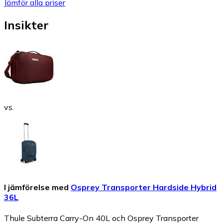
Jämför alla priser
Insikter
vs.
I jämförelse med
Osprey Transporter Hardside Hybrid
36L
Thule Subterra Carry-On 40L och Osprey Transporter