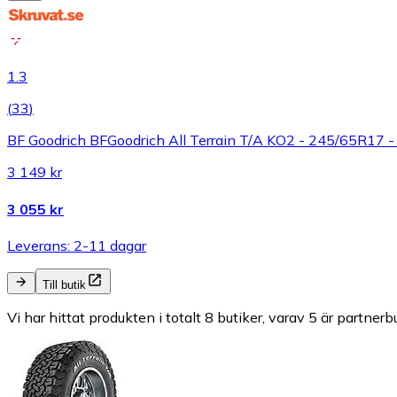
1.3
(
33
)
BF Goodrich BFGoodrich All Terrain T/A KO2 - 245/65R17
3 149 kr
3 055 kr
Leverans: 2-11 dagar
Till butik
Vi har hittat produkten i totalt 8 butiker, varav 5 är partnerbu