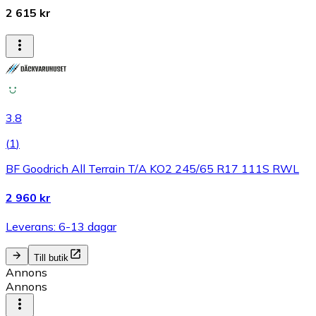
2 615 kr
3.8
(
1
)
BF Goodrich All Terrain T/A KO2 245/65 R17 111S RWL
2 960 kr
Leverans: 6-13 dagar
Till butik
Annons
Annons