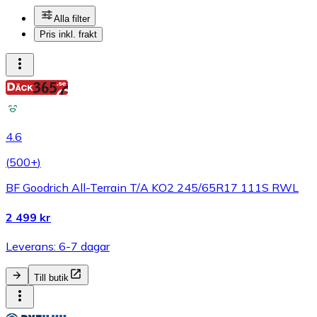
Alla filter
Pris inkl. frakt
4.6
(
500+
)
BF Goodrich All-Terrain T/A KO2 245/65R17 111S RWL
2 499 kr
Leverans: 6-7 dagar
Till butik