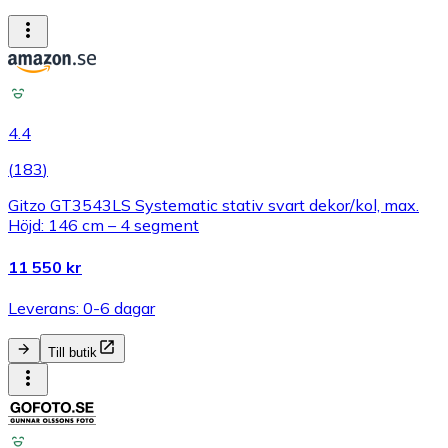
4.4
(
183
)
Gitzo GT3543LS Systematic stativ svart dekor/kol, max.
Höjd: 146 cm – 4 segment
11 550 kr
Leverans: 0-6 dagar
Till butik