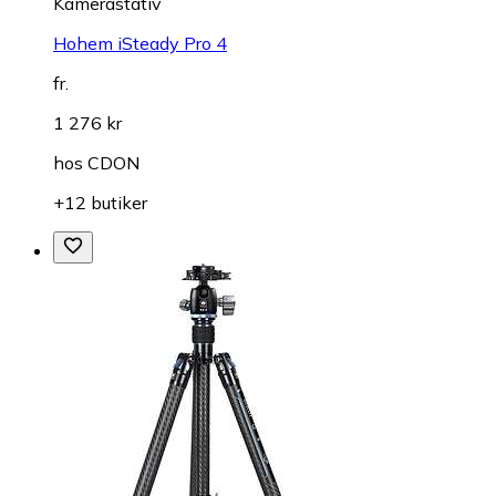
Kamerastativ
Hohem iSteady Pro 4
fr.
1 276 kr
hos
CDON
+12 butiker