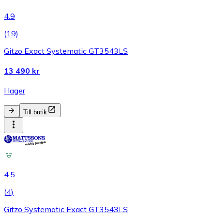
4.9
(
19
)
Gitzo Exact Systematic GT3543LS
13 490 kr
I lager
Till butik
4.5
(
4
)
Gitzo Systematic Exact GT3543LS