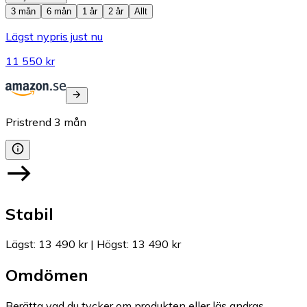
3 mån
6 mån
1 år
2 år
Allt
Lägst nypris just nu
11 550 kr
Pristrend
3
mån
Stabil
Lägst
:
13 490 kr
|
Högst
:
13 490 kr
Omdömen
Berätta vad du tycker om produkten eller läs andras