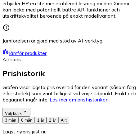
erbjuder HP en lite mer etablerad lösning medan Xiaomi
kan locka med potentiellt bättre AR-funktioner och
utskriftskvalitet beroende på exakt modellvariant.
Jämförelsen är gjord med stöd av AI-verktyg.
Jämför produkter
Annons
Prishistorik
Grafen visar lägsta pris över tid för den variant (såsom färg
eller storlek) som varit billigast vid varje tidpunkt. Frakt och
begagnat ingår inte.
Läs mer om prishistoriken.
Välj butik
3 mån
6 mån
1 år
2 år
Allt
Lägst nypris just nu