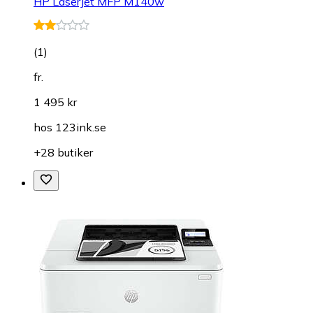
HP LaserJet MFP M140w
(
1
)
fr.
1 495 kr
hos
123ink.se
+28 butiker