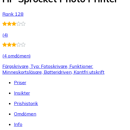
Rank 128
(
4
)
(
4 omdömen
)
Färgskrivare, Typ: Fotoskrivare, Funktioner:
Minneskortsläsare, Batteridriven, Kantfri utskrift
Priser
Insikter
Prishistorik
Omdömen
Info