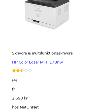
Skrivare & multifunktionsskrivare
HP Color Laser MFP 178nw
(
4
)
fr.
2 690 kr
hos
NetOnNet