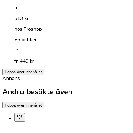
fr.
513 kr
hos
Proshop
+5 butiker
fr. 449 kr
Hoppa över innehållet
Annons
Andra besökte även
Hoppa över innehållet