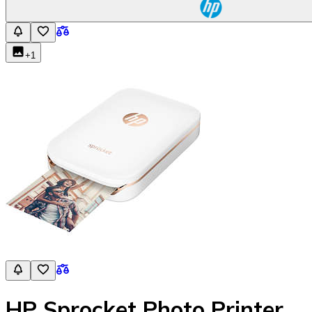
+
1
HP Sprocket Photo Printer