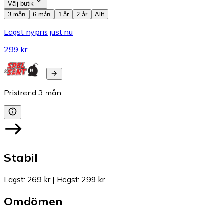
Välj butik
3 mån
6 mån
1 år
2 år
Allt
Lägst nypris just nu
299 kr
Pristrend
3
mån
Stabil
Lägst
:
269 kr
|
Högst
:
299 kr
Omdömen