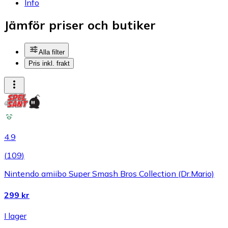
Info
Jämför priser och butiker
Alla filter
Pris inkl. frakt
4.9
(
109
)
Nintendo amiibo Super Smash Bros Collection (Dr.Mario)
299 kr
I lager