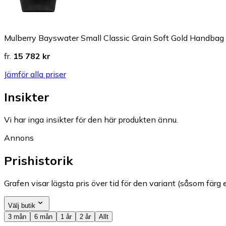
Mulberry Bayswater Small Classic Grain Soft Gold Handbag
fr.
15 782 kr
Jämför alla priser
Insikter
Vi har inga insikter för den här produkten ännu.
Annons
Prishistorik
Grafen visar lägsta pris över tid för den variant (såsom färg e
Välj butik
3 mån
6 mån
1 år
2 år
Allt