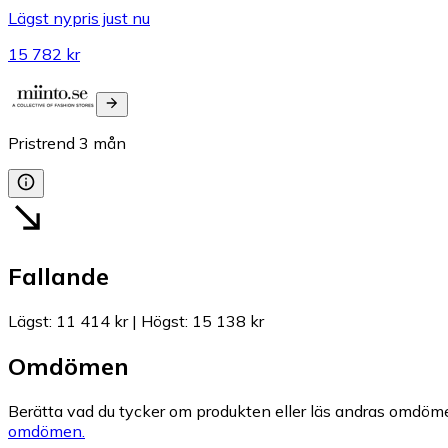
Lägst nypris just nu
15 782 kr
Pristrend
3
mån
Fallande
Lägst
:
11 414 kr
|
Högst
:
15 138 kr
Omdömen
Berätta vad du tycker om produkten eller läs andras omdöme
omdömen.