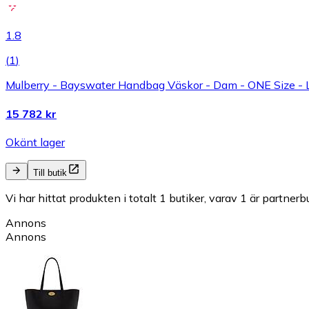
1.8
(
1
)
Mulberry - Bayswater Handbag Väskor - Dam - ONE Size - 
15 782 kr
Okänt lager
Till butik
Vi har hittat produkten i totalt 1 butiker, varav 1 är partnerbu
Annons
Annons