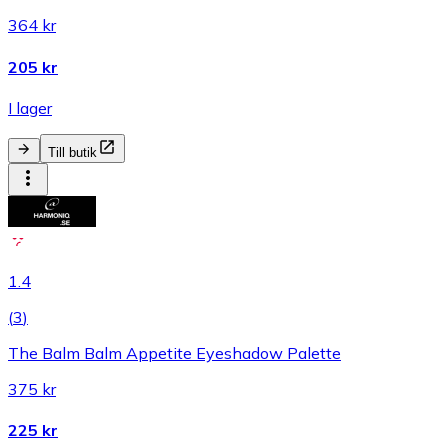
364 kr
205 kr
I lager
Till butik
1.4
(
3
)
The Balm Balm Appetite Eyeshadow Palette
375 kr
225 kr