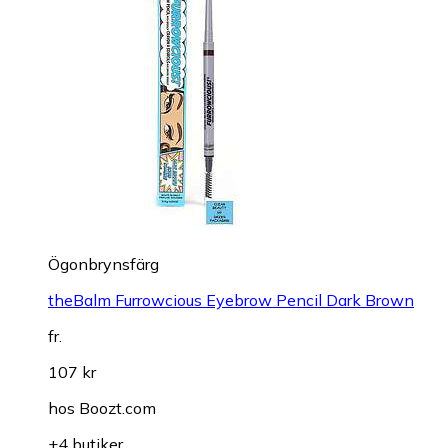
Ögonbrynsfärg
theBalm Furrowcious Eyebrow Pencil Dark Brown
fr.
107 kr
hos
Boozt.com
+4 butiker