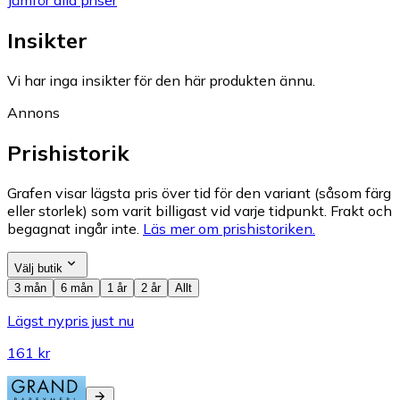
Jämför alla priser
Insikter
Vi har inga insikter för den här produkten ännu.
Annons
Prishistorik
Grafen visar lägsta pris över tid för den variant (såsom färg
eller storlek) som varit billigast vid varje tidpunkt. Frakt och
begagnat ingår inte.
Läs mer om prishistoriken.
Välj butik
3 mån
6 mån
1 år
2 år
Allt
Lägst nypris just nu
161 kr