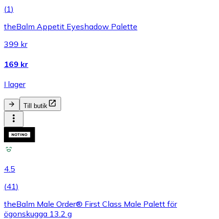
(
1
)
theBalm Appetit Eyeshadow Palette
399 kr
169 kr
I lager
Till butik
4.5
(
41
)
theBalm Male Order® First Class Male Palett för
ögonskugga 13.2 g