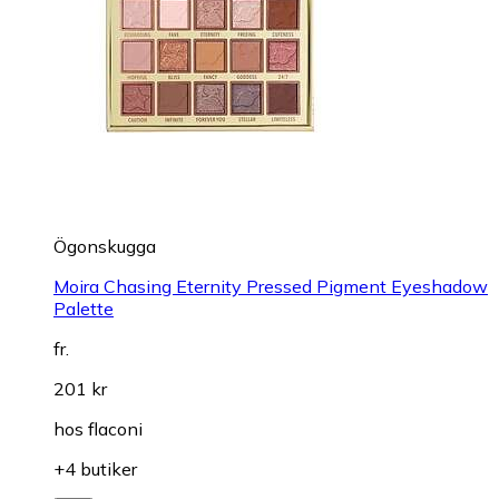
Ögonskugga
Moira Chasing Eternity Pressed Pigment Eyeshadow
Palette
fr.
201 kr
hos
flaconi
+4 butiker