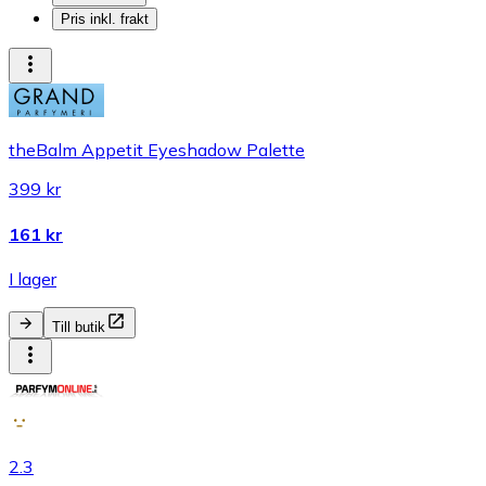
Pris inkl. frakt
theBalm Appetit Eyeshadow Palette
399 kr
161 kr
I lager
Till butik
2.3