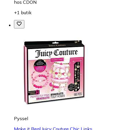
hos
CDON
+1 butik
Pyssel
Make it Real Juicy Couture Chic Links