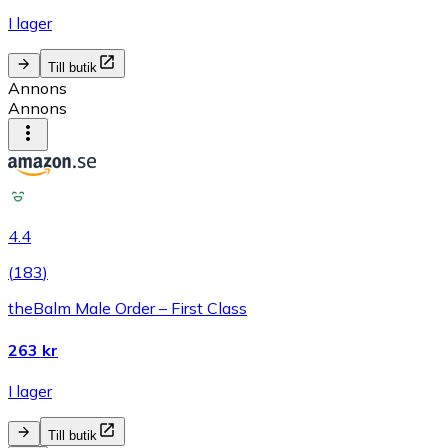
I lager
Till butik
Annons
Annons
4.4
(
183
)
theBalm Male Order – First Class
263 kr
I lager
Till butik