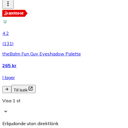
4.2
(
131
)
theBalm Fun Guy Eyeshadow Palette
265 kr
I lager
Till butik
Visa 1 st
Erbjudande utan direktlänk