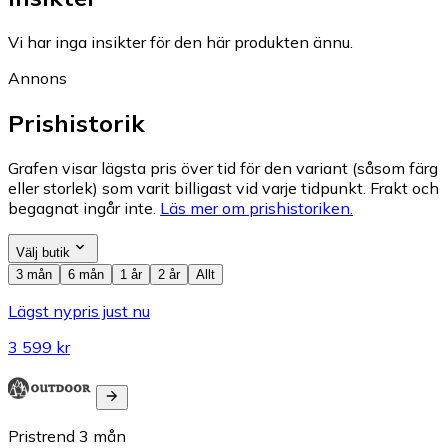
Vi har inga insikter för den här produkten ännu.
Annons
Prishistorik
Grafen visar lägsta pris över tid för den variant (såsom färg
eller storlek) som varit billigast vid varje tidpunkt. Frakt och
begagnat ingår inte.
Läs mer om prishistoriken.
Välj butik
3 mån
6 mån
1 år
2 år
Allt
Lägst nypris just nu
3 599 kr
Pristrend
3
mån