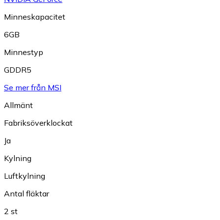
Minneskapacitet
6GB
Minnestyp
GDDR5
Se mer från MSI
Allmänt
Fabriksöverklockat
Ja
Kylning
Luftkylning
Antal fläktar
2 st