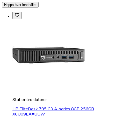
Hoppa över innehållet
Stationära datorer
HP EliteDesk 705 G3 A-series 8GB 256GB
X6U09EA#UUW