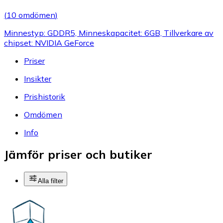
(
10 omdömen
)
Minnestyp: GDDR5, Minneskapacitet: 6GB, Tillverkare av
chipset: NVIDIA GeForce
Priser
Insikter
Prishistorik
Omdömen
Info
Jämför priser och butiker
Alla filter