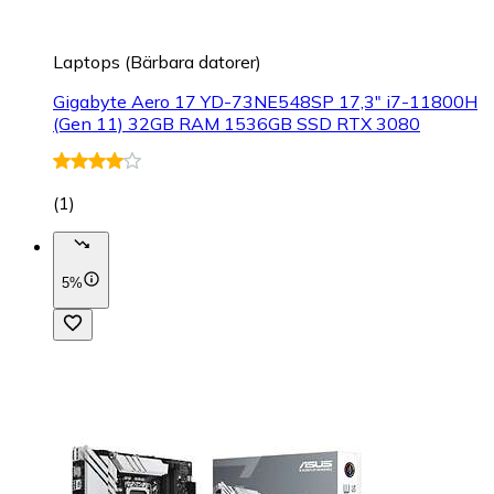
Laptops (Bärbara datorer)
Gigabyte Aero 17 YD-73NE548SP 17,3" i7-11800H
(Gen 11) 32GB RAM 1536GB SSD RTX 3080
(
1
)
5%