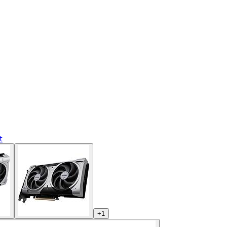
t
+
1