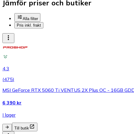
Jämför priser och butiker
Alla filter
Pris inkl. frakt
4.3
(
475
)
MSI GeForce RTX 5060 Ti VENTUS 2X Plus OC - 16GB GDD
6 390 kr
I lager
Till butik