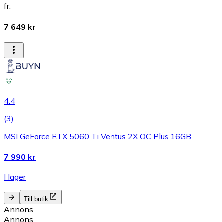
fr.
7 649 kr
4.4
(
3
)
MSI GeForce RTX 5060 Ti Ventus 2X OC Plus 16GB
7 990 kr
I lager
Till butik
Annons
Annons