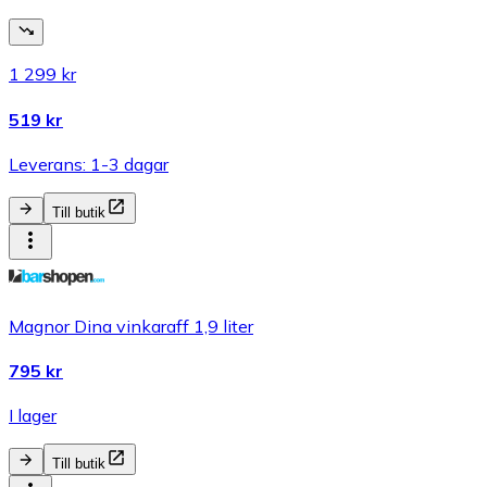
1 299 kr
519 kr
Leverans: 1-3 dagar
Till butik
Magnor Dina vinkaraff 1,9 liter
795 kr
I lager
Till butik