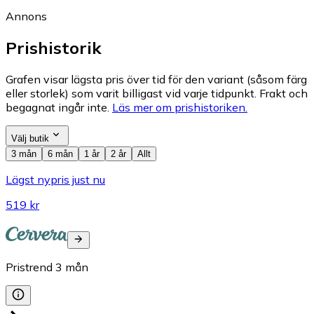
Annons
Prishistorik
Grafen visar lägsta pris över tid för den variant (såsom färg
eller storlek) som varit billigast vid varje tidpunkt. Frakt och
begagnat ingår inte.
Läs mer om prishistoriken.
Välj butik
3 mån
6 mån
1 år
2 år
Allt
Lägst nypris just nu
519 kr
Pristrend
3
mån