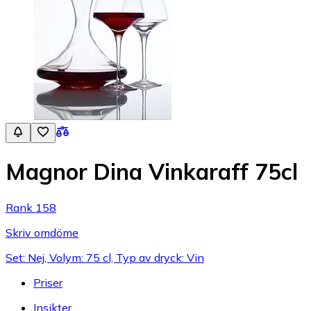
Magnor Dina Vinkaraff 75cl
Rank 158
Skriv omdöme
Set: Nej, Volym: 75 cl, Typ av dryck: Vin
Priser
Insikter