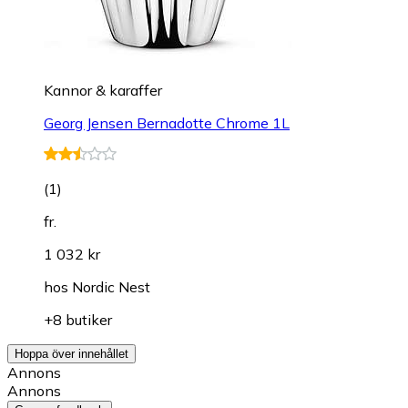
Kannor & karaffer
Georg Jensen Bernadotte Chrome 1L
(
1
)
fr.
1 032 kr
hos
Nordic Nest
+8 butiker
Hoppa över innehållet
Annons
Annons