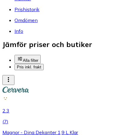
Prishistorik
Omdömen
Info
Jämför priser och butiker
Alla filter
Pris inkl. frakt
2.3
(
7
)
Magnor - Dina Dekanter 1,9 L Klar