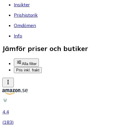
Insikter
Prishistorik
Omdömen
Info
Jämför priser och butiker
Alla filter
Pris inkl. frakt
4.4
(
183
)