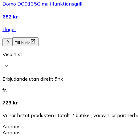
Domo DO9135G multifunktionsgrill
682 kr
I lager
Till butik
Visa 1 st
Erbjudande utan direktlänk
fr.
723 kr
Vi har hittat produkten i totalt 2 butiker, varav 1 är partnerbu
Annons
Annons