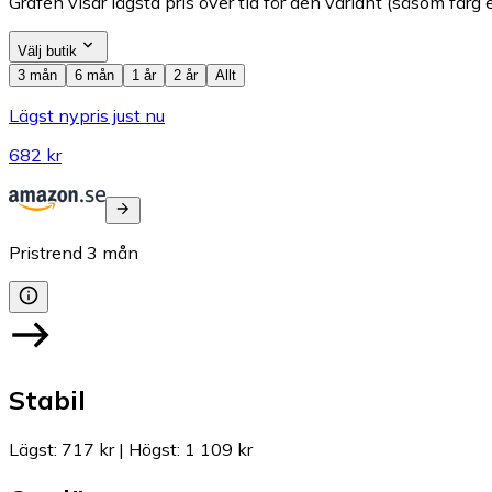
Grafen visar lägsta pris över tid för den variant (såsom färg e
Välj butik
3 mån
6 mån
1 år
2 år
Allt
Lägst nypris just nu
682 kr
Pristrend
3
mån
Stabil
Lägst
:
717 kr
|
Högst
:
1 109 kr