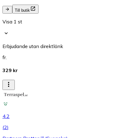
Till butik
Visa 1 st
Erbjudande utan direktlänk
fr.
329 kr
4.2
(
2
)