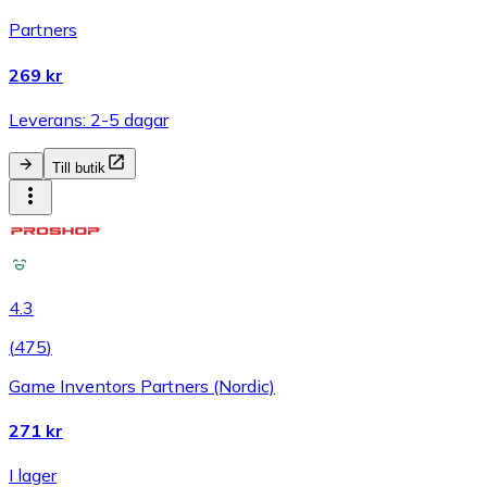
Partners
269 kr
Leverans: 2-5 dagar
Till butik
4.3
(
475
)
Game Inventors Partners (Nordic)
271 kr
I lager