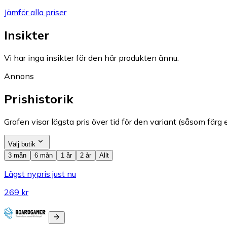
Jämför alla priser
Insikter
Vi har inga insikter för den här produkten ännu.
Annons
Prishistorik
Grafen visar lägsta pris över tid för den variant (såsom färg e
Välj butik
3 mån
6 mån
1 år
2 år
Allt
Lägst nypris just nu
269 kr