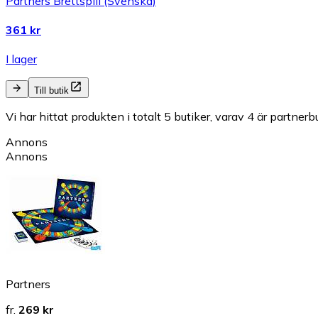
Partners Brettspill (Svenska)
361 kr
I lager
Till butik
Vi har hittat produkten i totalt 5 butiker, varav 4 är partnerbu
Annons
Annons
Partners
fr.
269 kr