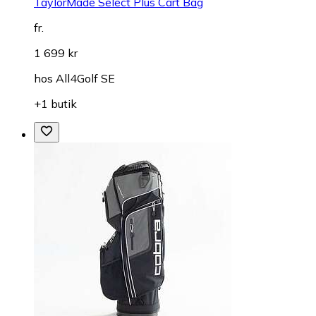
TaylorMade Select Plus Cart Bag
fr.
1 699 kr
hos
All4Golf SE
+1 butik