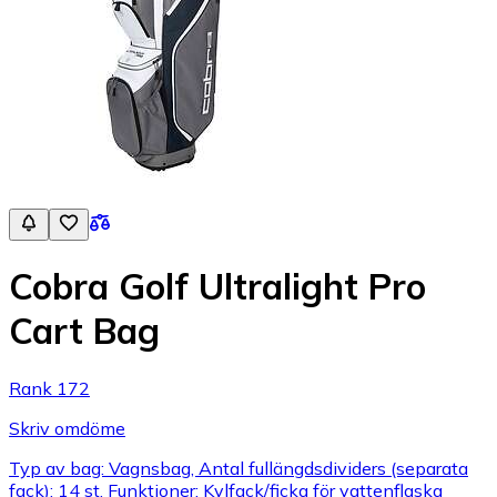
Cobra Golf Ultralight Pro
Cart Bag
Rank 172
Skriv omdöme
Typ av bag: Vagnsbag, Antal fullängdsdividers (separata
fack): 14 st, Funktioner: Kylfack/ficka för vattenflaska