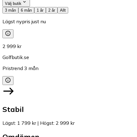
Välj butik
3 mån
6 mån
1 år
2 år
Allt
Lägst nypris just nu
2 999 kr
Golfbutik.se
Pristrend
3
mån
Stabil
Lägst
:
1 799 kr
|
Högst
:
2 999 kr
Omdömen