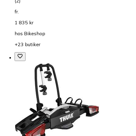
(
2
)
fr.
1 835 kr
hos
Bikeshop
+23 butiker