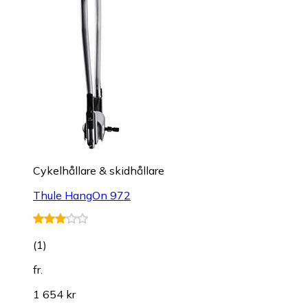
Cykelhållare & skidhållare
Thule HangOn 972
(
1
)
fr.
1 654 kr