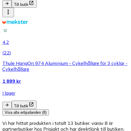
Till butik
4.2
(
22
)
Thule HangOn 974 Aluminium - Cykelhållare för 3 cyklar -
Cykelhållare
1 889 kr
I lager
Till butik
Visa alla erbjudanden (8)
Vi har hittat produkten i totalt 13 butiker, varav 8 är
partnerbutiker hos Prisjakt och har direktlänk till butiken.