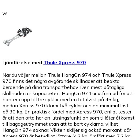
vs.
I jämförelse med
Thule Xpress 970
När du väljer mellan Thule HangOn 974 och Thule Xpress
970 finns det några avgörande skillnader att beakta
beroende på dina transportbehov. Den mest påtagliga
skillnaden är kapaciteten; HangOn 974 är utformad för att
hantera upp till tre cyklar med en totalvikt på 45 kg,
medan Xpress 970 klarar två cyklar och en maximal last
på 30 kg. En praktisk fördel med Xpress 970, enligt tester,
är att den ofta har en lutningsfunktion som tillåter åtkomst
till bagageutrymmet utan att ta bort cyklarna, vilket
HangOn 974 saknar. Vikten skiljer sig också markant, där
Xpress 970 är betydligt lättare (4,3 kg jämfört med 7,2 kg