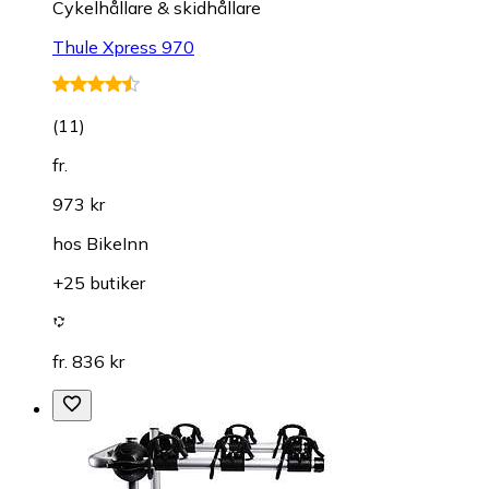
Cykelhållare & skidhållare
Thule Xpress 970
(
11
)
fr.
973 kr
hos
BikeInn
+25 butiker
fr. 836 kr