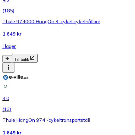
(
185
)
Thule 974000 HangOn 3-cykel cykelhållare
1 649 kr
I lager
Till butik
4.0
(
13
)
Thule HangOn 974 -cykeltransportställ
1 649 kr