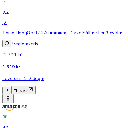
3.2
(
2
)
Thule HangOn 974 Aluminium - Cykelhållare För 3 cyklar
Medlemspris
(1 799 kr)
1 619 kr
Leverans: 1-2 dagar
Till butik
4.3