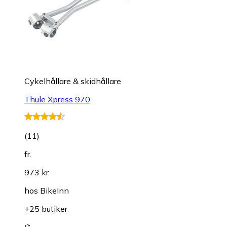
Cykelhållare & skidhållare
Thule Xpress 970
(
11
)
fr.
973 kr
hos
BikeInn
+25 butiker