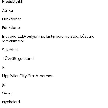
Produktvikt
7.2 kg
Funktioner
Funktioner
Inbyggd LED-belysning
,
Justerbara hjulstöd
,
Låsbara
ramklämmor
Säkerhet
TÜV/GS-godkänd
Ja
Uppfyller City Crash-normen
Ja
Övrigt
Nyckelord