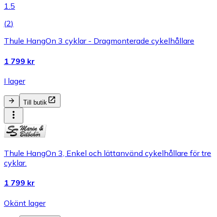
1.5
(
2
)
Thule HangOn 3 cyklar - Dragmonterade cykelhållare
1 799 kr
I lager
Till butik
Thule HangOn 3, Enkel och lättanvänd cykelhållare för tre
cyklar.
1 799 kr
Okänt lager