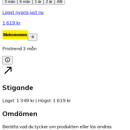
3 mån
6 mån
1 år
2 år
Allt
Lägst nypris just nu
1 619 kr
Pristrend
3
mån
Stigande
Lägst
:
1 349 kr
|
Högst
:
1 619 kr
Omdömen
Berätta vad du tycker om produkten eller läs andras