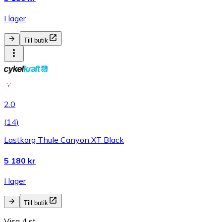
I lager
Till butik
2.0
(
14
)
Lastkorg Thule Canyon XT Black
5 180 kr
I lager
Till butik
Visa 4 st