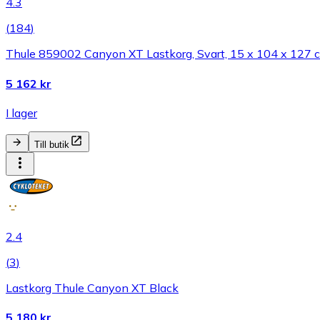
4.3
(
184
)
Thule 859002 Canyon XT Lastkorg, Svart, 15 x 104 x 127 
5 162 kr
I lager
Till butik
2.4
(
3
)
Lastkorg Thule Canyon XT Black
5 180 kr