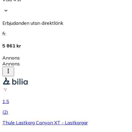
Erbjudanden utan direktlänk
fr.
5 861 kr
Annons
Annons
1.5
(
2
)
Thule Lastkorg Canyon XT - Lastkorgar