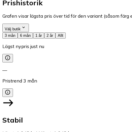
Prishistorik
Grafen visar lägsta pris över tid för den variant (såsom färg e
Välj butik
3 mån
6 mån
1 år
2 år
Allt
Lägst nypris just nu
—
Pristrend
3
mån
Stabil