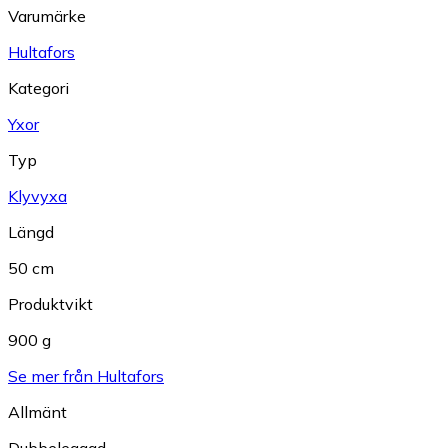
Varumärke
Hultafors
Kategori
Yxor
Typ
Klyvyxa
Längd
50 cm
Produktvikt
900 g
Se mer från Hultafors
Allmänt