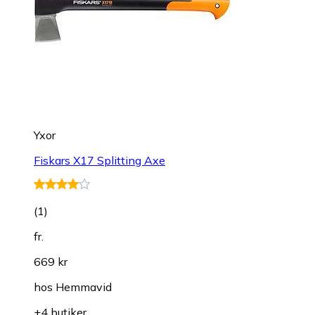
Yxor
Fiskars X17 Splitting Axe
(
1
)
fr.
669 kr
hos
Hemmavid
+4 butiker