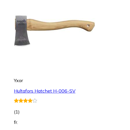
Yxor
Hultafors Hatchet H-006-SV
(
1
)
fr.