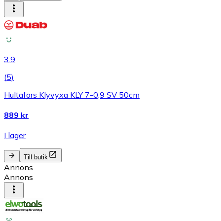
3.9
(
5
)
Hultafors Klyvyxa KLY 7-0,9 SV 50cm
889 kr
I lager
Till butik
Annons
Annons