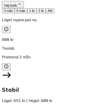
Välj butik
3 mån
6 mån
1 år
2 år
Allt
Lägst nypris just nu
688 kr
Toolab
Pristrend
3
mån
Stabil
Lägst
:
651 kr
|
Högst
:
688 kr