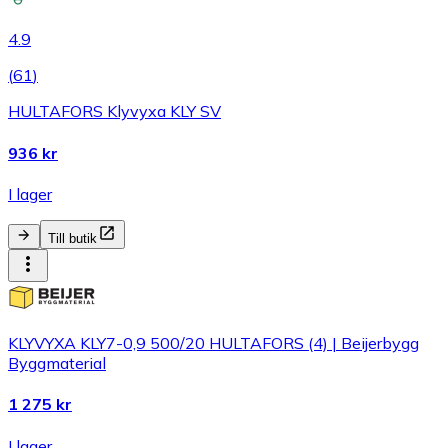
4.9
(
61
)
HULTAFORS Klyvyxa KLY SV
936 kr
I lager
Till butik
KLYVYXA KLY7-0,9 500/20 HULTAFORS (4) | Beijerbygg
Byggmaterial
1 275 kr
I lager