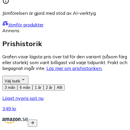
Jämförelsen är gjord med stöd av AI-verktyg.
Jämför produkter
Annons
Prishistorik
Grafen visar lägsta pris över tid för den variant (såsom färg
eller storlek) som varit billigast vid varje tidpunkt. Frakt och
begagnat ingår inte.
Läs mer om prishistoriken.
Välj butik
3 mån
6 mån
1 år
2 år
Allt
Lägst nypris just nu
349 kr