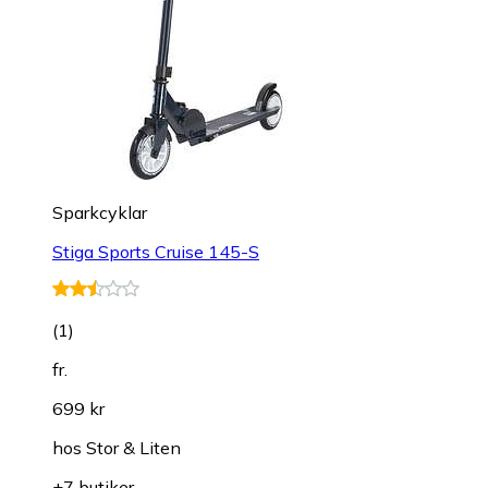
Sparkcyklar
Stiga Sports Cruise 145-S
(
1
)
fr.
699 kr
hos
Stor & Liten
+7 butiker