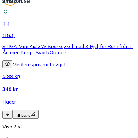
4.4
(
183
)
STIGA Mini Kid 3W Sparkcykel med 3 Hjul, för Barn från 2
År, med Korg - Svart/Orange
Medlemspris mot avgift
(399 kr)
349 kr
I lager
Till butik
Visa 2 st