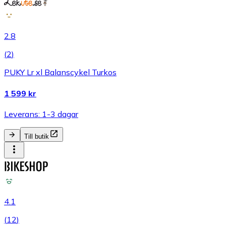
2.8
(
2
)
PUKY Lr xl Balanscykel Turkos
1 599 kr
Leverans: 1-3 dagar
Till butik
4.1
(
12
)