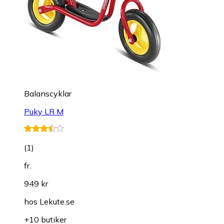
Balanscyklar
Puky LR M
(
1
)
fr.
949 kr
hos
Lekute.se
+10 butiker