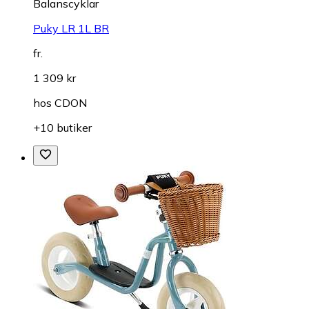
Balanscyklar
Puky LR 1L BR
fr.
1 309 kr
hos
CDON
+10 butiker