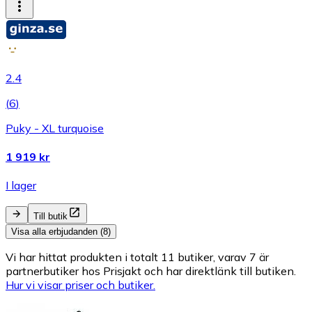
2.4
(
6
)
Puky - XL turquoise
1 919 kr
I lager
Till butik
Visa alla erbjudanden (8)
Vi har hittat produkten i totalt 11 butiker, varav 7 är
partnerbutiker hos Prisjakt och har direktlänk till butiken.
Hur vi visar priser och butiker.