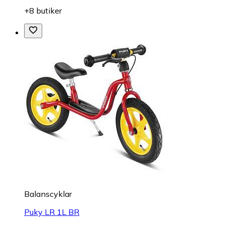
+8 butiker
Balanscyklar
Puky LR 1L BR