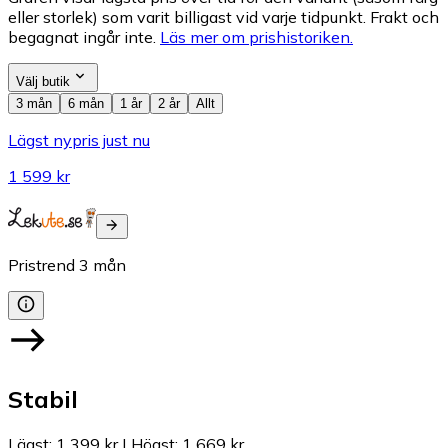
eller storlek) som varit billigast vid varje tidpunkt. Frakt och
begagnat ingår inte.
Läs mer om prishistoriken.
Välj butik
3 mån
6 mån
1 år
2 år
Allt
Lägst nypris just nu
1 599 kr
Pristrend
3
mån
Stabil
Lägst
:
1 399 kr
|
Högst
:
1 669 kr