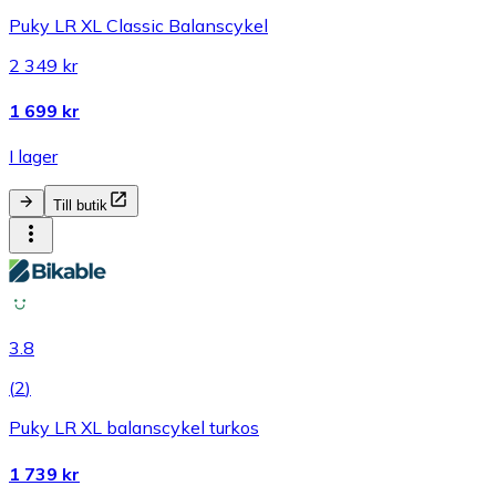
Puky LR XL Classic Balanscykel
2 349 kr
1 699 kr
I lager
Till butik
3.8
(
2
)
Puky LR XL balanscykel turkos
1 739 kr