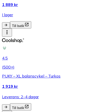
1 889 kr
I lager
Till butik
4.5
(
500+
)
PUKY – XL balanscykel – Turkos
1 919 kr
Leverans: 2-4 dagar
Till butik