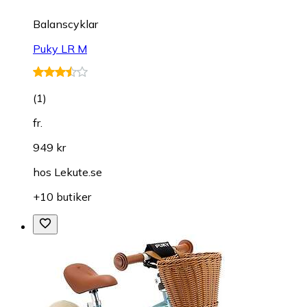
Balanscyklar
Puky LR M
(
1
)
fr.
949 kr
hos
Lekute.se
+10 butiker