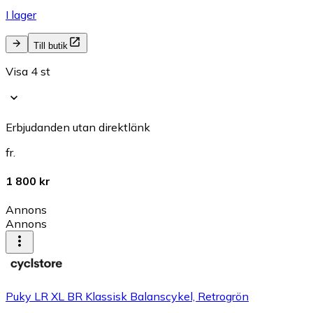
I lager
Till butik
Visa 4 st
Erbjudanden utan direktlänk
fr.
1 800 kr
Annons
Annons
Puky LR XL BR Klassisk Balanscykel, Retrogrön