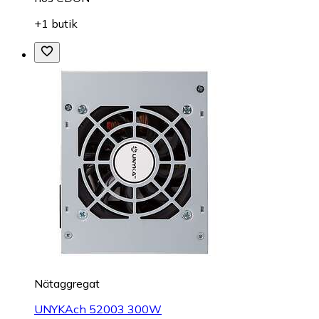
+1 butik
Nätaggregat
UNYKAch 52003 300W