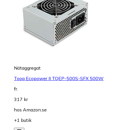
Nätaggregat
Tooq Ecopower II TQEP-500S-SFX 500W
fr.
317 kr
hos
Amazon.se
+1 butik