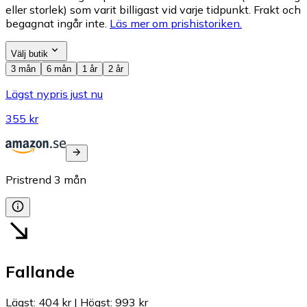
eller storlek) som varit billigast vid varje tidpunkt. Frakt och
begagnat ingår inte.
Läs mer om prishistoriken.
Välj butik
3 mån
6 mån
1 år
2 år
Lägst nypris just nu
355 kr
Pristrend
3
mån
Fallande
Lägst
:
404 kr
|
Högst
:
993 kr