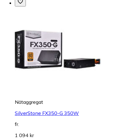
Nätaggregat
SilverStone FX350-G 350W
fr.
1 094 kr