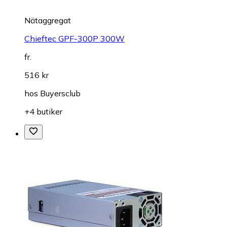
Nätaggregat
Chieftec GPF-300P 300W
fr.
516 kr
hos
Buyersclub
+4 butiker