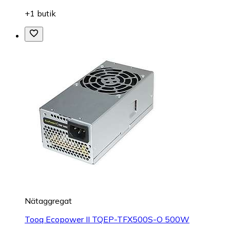
+1 butik
Nätaggregat
Tooq Ecopower II TQEP-TFX500S-O 500W