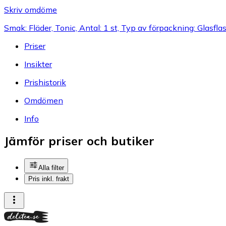
Skriv omdöme
Smak: Fläder, Tonic, Antal: 1 st, Typ av förpackning: Glasfla
Priser
Insikter
Prishistorik
Omdömen
Info
Jämför priser och butiker
Alla filter
Pris inkl. frakt