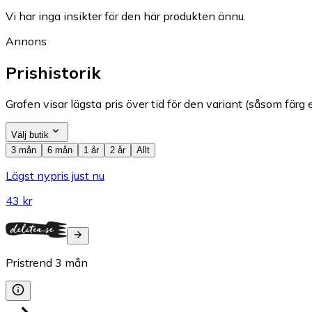
Vi har inga insikter för den här produkten ännu.
Annons
Prishistorik
Grafen visar lägsta pris över tid för den variant (såsom färg e
Välj butik
3 mån
6 mån
1 år
2 år
Allt
Lägst nypris just nu
43 kr
Pristrend
3
mån