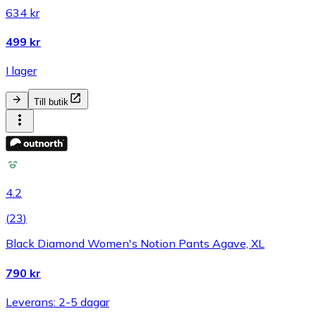
634 kr
499 kr
I lager
Till butik
4.2
(
23
)
Black Diamond Women's Notion Pants Agave, XL
790 kr
Leverans: 2-5 dagar