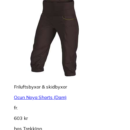
Friluftsbyxor & skidbyxor
Ocun Noya Shorts (Dam)
fr.
603 kr
hos
TrekkInn