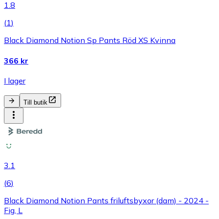
1.8
(
1
)
Black Diamond Notion Sp Pants Röd XS Kvinna
366 kr
I lager
Till butik
3.1
(
6
)
Black Diamond Notion Pants friluftsbyxor (dam) - 2024 -
Fig, L