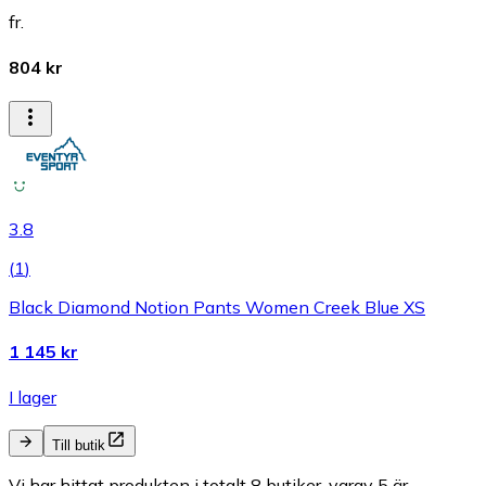
fr.
804 kr
3.8
(
1
)
Black Diamond Notion Pants Women Creek Blue XS
1 145 kr
I lager
Till butik
Vi har hittat produkten i totalt 8 butiker, varav 5 är