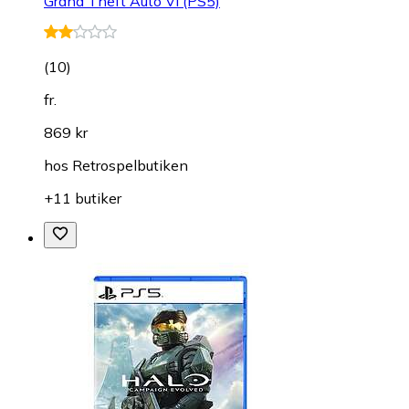
Grand Theft Auto VI (PS5)
(
10
)
fr.
869 kr
hos
Retrospelbutiken
+11 butiker