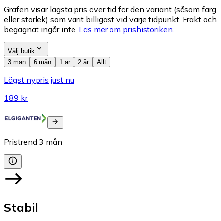
Grafen visar lägsta pris över tid för den variant (såsom färg
eller storlek) som varit billigast vid varje tidpunkt. Frakt och
begagnat ingår inte.
Läs mer om prishistoriken.
Välj butik
3 mån
6 mån
1 år
2 år
Allt
Lägst nypris just nu
189 kr
Pristrend
3
mån
Stabil