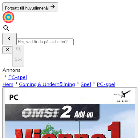
Fortsätt till huvudinnehåll
Sök
Annons
PC-spel
Hem
Gaming & Underhållning
Spel
PC-spel