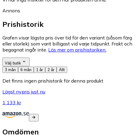
Annons
Prishistorik
Grafen visar lägsta pris över tid för den variant (såsom färg
eller storlek) som varit billigast vid varje tidpunkt. Frakt och
begagnat ingår inte.
Läs mer om prishistoriken.
Välj butik
3 mån
6 mån
1 år
2 år
Allt
Det finns ingen prishistorik för denna produkt
Lägst nypris just nu
1 133 kr
Omdömen