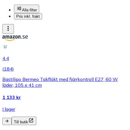
Alla filter
Pris inkl. frakt
4.4
(
184
)
Bastilipo Bermeo Takfläkt med fjärrkontroll E27, 60 W,
läder, 105 x 41 cm
1 133 kr
I lager
Till butik