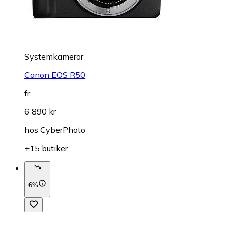
Systemkameror
Canon EOS R50
fr.
6 890 kr
hos
CyberPhoto
+15 butiker
6%