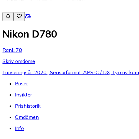
Nikon D780
Rank 78
Skriv omdöme
Lanseringsår: 2020 , Sensorformat: APS-C / DX, Typ av kam
Priser
Insikter
Prishistorik
Omdömen
Info