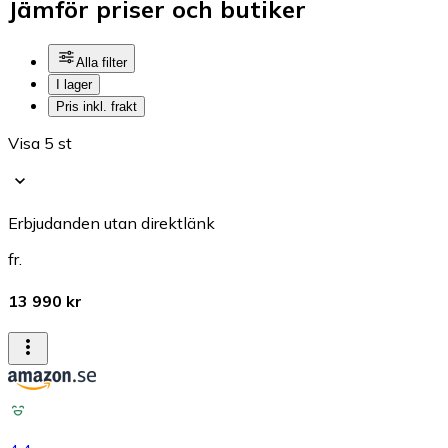
Jämför priser och butiker
Alla filter
I lager
Pris inkl. frakt
Visa 5 st
Erbjudanden utan direktlänk
fr.
13 990 kr