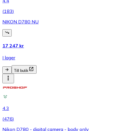
4.4
(
183
)
NIKON D780 NU
17 247 kr
I lager
Till butik
4.3
(
476
)
Nikon D780 - digital camera - body only