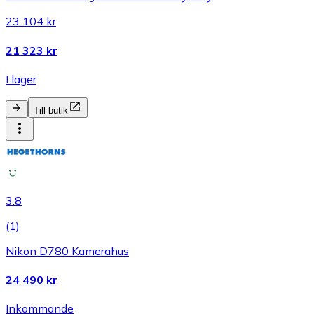
23 104 kr
21 323 kr
I lager
Till butik
3.8
(
1
)
Nikon D780 Kamerahus
24 490 kr
Inkommande