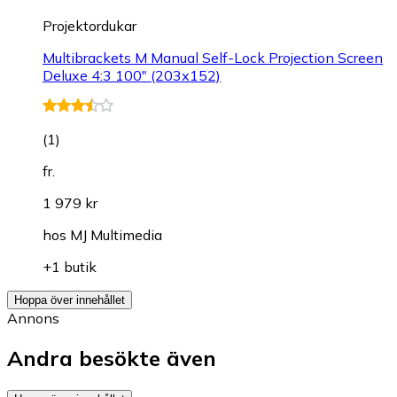
Projektordukar
Multibrackets M Manual Self-Lock Projection Screen
Deluxe 4:3 100" (203x152)
(
1
)
fr.
1 979 kr
hos
MJ Multimedia
+1 butik
Hoppa över innehållet
Annons
Andra besökte även