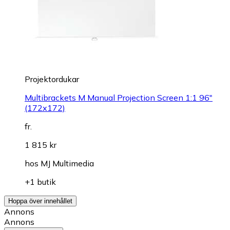
Projektordukar
Multibrackets M Manual Projection Screen 1:1 96"
(172x172)
fr.
1 815 kr
hos
MJ Multimedia
+1 butik
Hoppa över innehållet
Annons
Annons