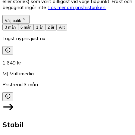
eller storlek) som varit billigast vid varje tidpunkt. Frakt och
begagnat ingår inte.
Läs mer om prishistoriken.
Välj butik
3 mån
6 mån
1 år
2 år
Allt
Lägst nypris just nu
1 649 kr
MJ Multimedia
Pristrend
3
mån
Stabil