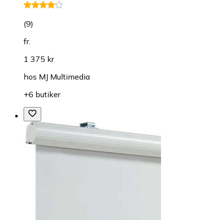
(
9
)
fr.
1 375 kr
hos
MJ Multimedia
+6 butiker