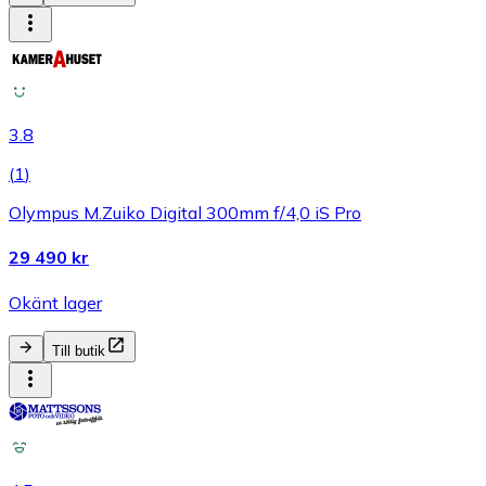
3.8
(
1
)
Olympus M.Zuiko Digital 300mm f/4,0 iS Pro
29 490 kr
Okänt lager
Till butik