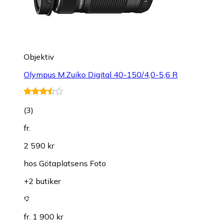
Objektiv
Olympus M.Zuiko Digital 40-150/4,0-5,6 R
(
3
)
fr.
2 590 kr
hos
Götaplatsens Foto
+2 butiker
fr. 1 900 kr