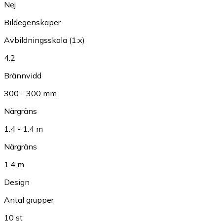
Nej
Bildegenskaper
Avbildningsskala (1:x)
4.2
Brännvidd
300 - 300 mm
Närgräns
1.4 - 1.4 m
Närgräns
1.4 m
Design
Antal grupper
10 st