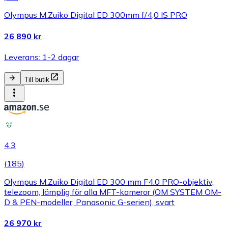
Olympus M.Zuiko Digital ED 300mm f/4,0 IS PRO
26 890 kr
Leverans: 1-2 dagar
Till butik
4.3
(
185
)
Olympus M.Zuiko Digital ED 300 mm F4.0 PRO-objektiv,
telezoom, lämplig för alla MFT-kameror (OM SYSTEM OM-
D & PEN-modeller, Panasonic G-serien), svart
26 970 kr