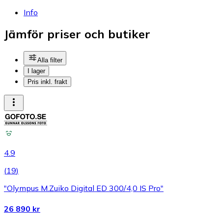
Info
Jämför priser och butiker
Alla filter
I lager
Pris inkl. frakt
4.9
(
19
)
"Olympus M.Zuiko Digital ED 300/4,0 IS Pro"
26 890 kr