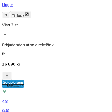
I lager
Till butik
Visa 3 st
Erbjudanden utan direktlänk
fr.
26 890 kr
4.8
(
26
)