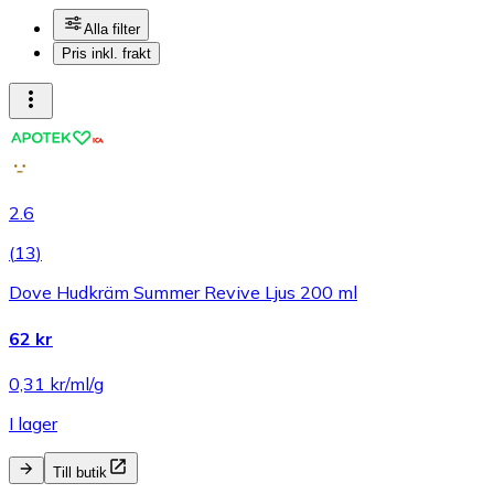
Alla filter
Pris inkl. frakt
2.6
(
13
)
Dove Hudkräm Summer Revive Ljus 200 ml
62 kr
0,31 kr/ml/g
I lager
Till butik