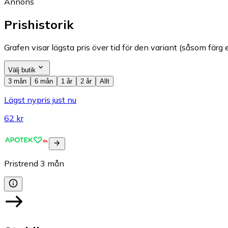
Annons
Prishistorik
Grafen visar lägsta pris över tid för den variant (såsom färg e
Välj butik
3 mån
6 mån
1 år
2 år
Allt
Lägst nypris just nu
62 kr
Pristrend
3
mån