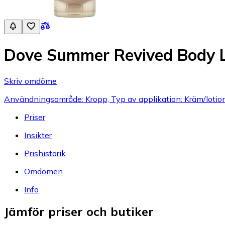
Dove Summer Revived Body L
Skriv omdöme
Användningsområde: Kropp, Typ av applikation: Kräm/lotio
Priser
Insikter
Prishistorik
Omdömen
Info
Jämför priser och butiker