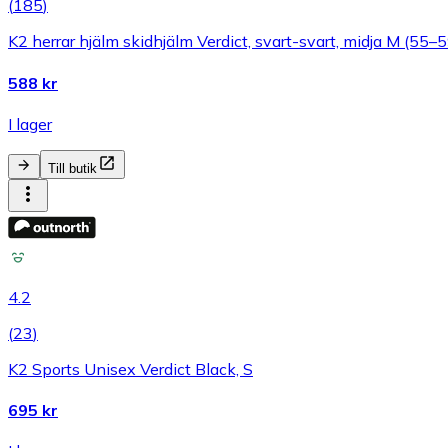
(
185
)
K2 herrar hjälm skidhjälm Verdict, svart-svart, midja M (55–
588 kr
I lager
Till butik
4.2
(
23
)
K2 Sports Unisex Verdict Black, S
695 kr