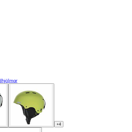
dhjälmar
+
4