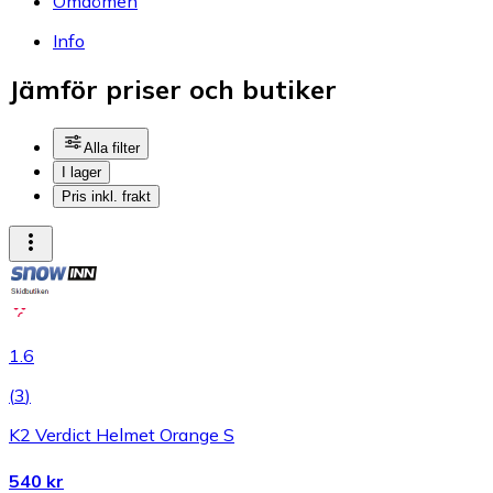
Omdömen
Info
Jämför priser och butiker
Alla filter
I lager
Pris inkl. frakt
1.6
(
3
)
K2 Verdict Helmet Orange S
540 kr