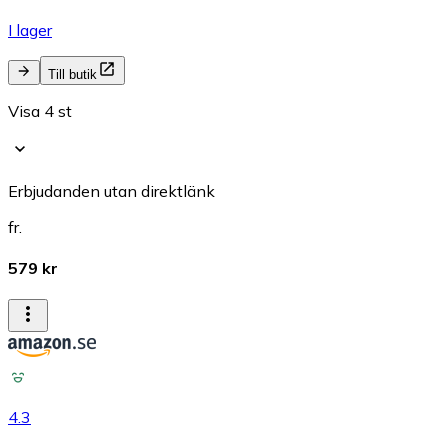
I lager
Till butik
Visa 4 st
Erbjudanden utan direktlänk
fr.
579 kr
4.3