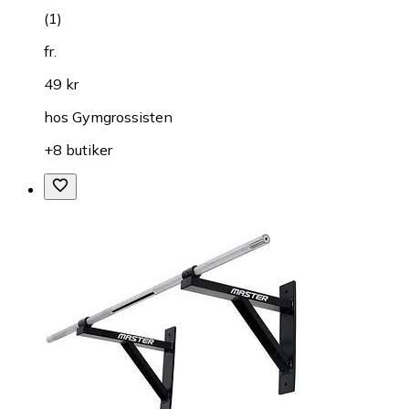
(
1
)
fr.
49 kr
hos
Gymgrossisten
+8 butiker