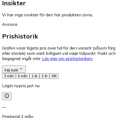
Insikter
Vi har inga insikter för den här produkten ännu.
Annons
Prishistorik
Grafen visar lägsta pris över tid för den variant (såsom färg
eller storlek) som varit billigast vid varje tidpunkt. Frakt och
begagnat ingår inte.
Läs mer om prishistoriken.
Välj butik
3 mån
6 mån
1 år
2 år
Allt
Lägst nypris just nu
—
Pristrend
3
mån