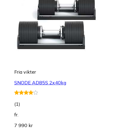
Fria vikter
SNODE AD85S 2x40kg
(
1
)
fr.
7 990 kr