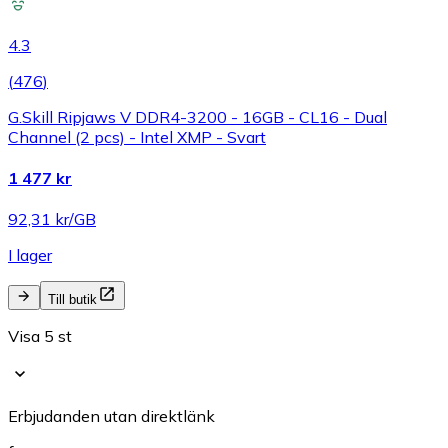
4.3
(
476
)
G.Skill Ripjaws V DDR4-3200 - 16GB - CL16 - Dual
Channel (2 pcs) - Intel XMP - Svart
1 477 kr
92,31 kr/GB
I lager
Till butik
Visa 5 st
Erbjudanden utan direktlänk