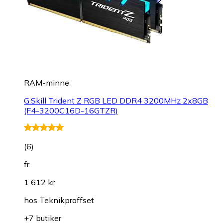
RAM-minne
G.Skill Trident Z RGB LED DDR4 3200MHz 2x8GB
(F4-3200C16D-16GTZR)
(
6
)
fr.
1 612 kr
hos
Teknikproffset
+7 butiker