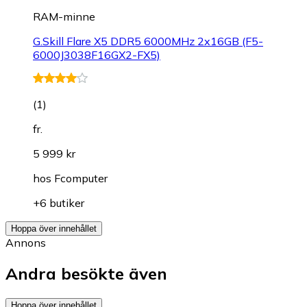
RAM-minne
G.Skill Flare X5 DDR5 6000MHz 2x16GB (F5-
6000J3038F16GX2-FX5)
(
1
)
fr.
5 999 kr
hos
Fcomputer
+6 butiker
Hoppa över innehållet
Annons
Andra besökte även
Hoppa över innehållet