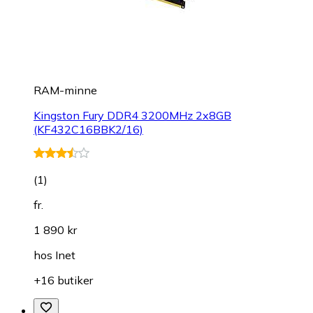
RAM-minne
Kingston Fury DDR4 3200MHz 2x8GB
(KF432C16BBK2/16)
(
1
)
fr.
1 890 kr
hos
Inet
+16 butiker