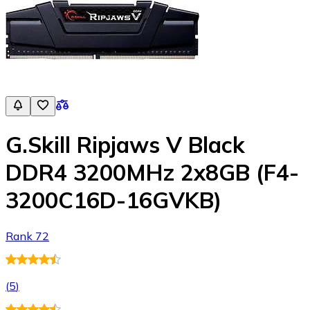
G.Skill Ripjaws V Black
DDR4 3200MHz 2x8GB (F4-
3200C16D-16GVKB)
Rank 72
(
5
)