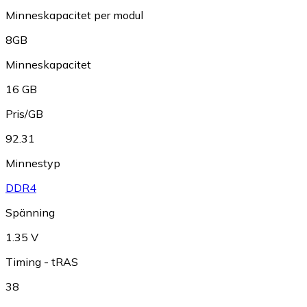
Minneskapacitet per modul
8GB
Minneskapacitet
16 GB
Pris/GB
92.31
Minnestyp
DDR4
Spänning
1.35 V
Timing - tRAS
38