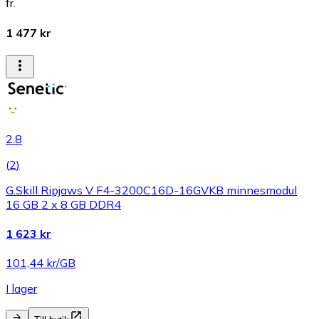
fr.
1 477 kr
2.8
(
2
)
G.Skill Ripjaws V F4-3200C16D-16GVKB minnesmodul
16 GB 2 x 8 GB DDR4
1 623 kr
101,44 kr/GB
I lager