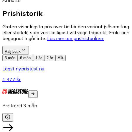
Prishistorik
Grafen visar lägsta pris över tid för den variant (såsom färg
eller storlek) som varit billigast vid varje tidpunkt. Frakt och
begagnat ingår inte.
Läs mer om prishistoriken.
Välj butik
3 mån
6 mån
1 år
2 år
Allt
Lägst nypris just nu
1 477 kr
Pristrend
3
mån