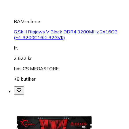
RAM-minne
G.Skill Ripjaws V Black DDR4 3200MHz 2x16GB
(F4-3200C16D-32GVK)
fr.
2 622 kr
hos
CS MEGASTORE
+8 butiker