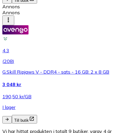
Till butik
Annons
Annons
4.3
(
208
)
G.Skill Ripjaws V - DDR4 - sats - 16 GB: 2 x 8 GB
3 048 kr
190,50 kr/GB
I lager
Till butik
Vi har hittat produkten i totalt 9 butiker, varav 4 är