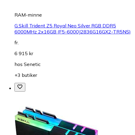
RAM-minne
G.Skill Trident Z5 Royal Neo Silver RGB DDR5
6000MHz 2x16GB (F5-6000J2836G16GX2-TR5NS)
fr.
6 915 kr
hos
Senetic
+3 butiker