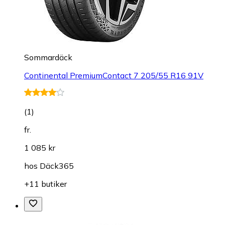
Sommardäck
Continental PremiumContact 7 205/55 R16 91V
(
1
)
fr.
1 085 kr
hos
Däck365
+11 butiker