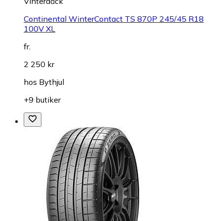
Vinterdäck
Continental WinterContact TS 870P 245/45 R18
100V XL
fr.
2 250 kr
hos
Bythjul
+9 butiker