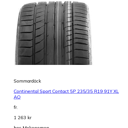
Sommardäck
Continental Sport Contact 5P 235/35 R19 91Y XL
AO
fr.
1 263 kr
hos
Mekonomen