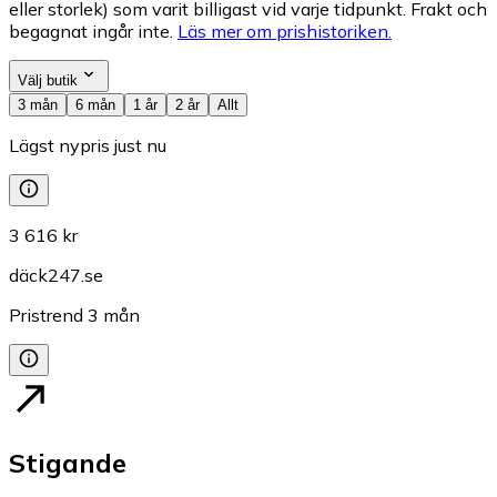
eller storlek) som varit billigast vid varje tidpunkt. Frakt och
begagnat ingår inte.
Läs mer om prishistoriken.
Välj butik
3 mån
6 mån
1 år
2 år
Allt
Lägst nypris just nu
3 616 kr
däck247.se
Pristrend
3
mån
Stigande