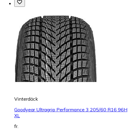
Vinterdäck
Goodyear Ultragrip Performance 3 205/60 R16 96H
XL
fr.