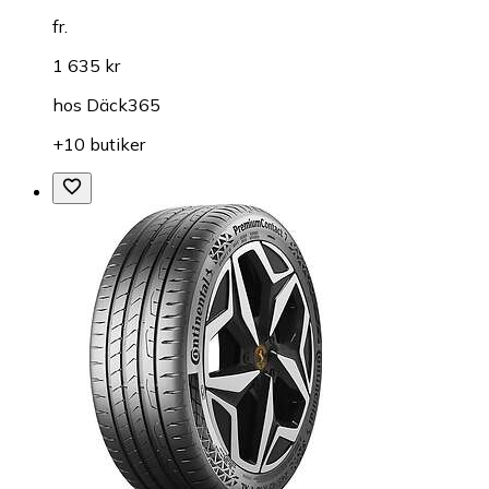
fr.
1 635 kr
hos
Däck365
+10 butiker