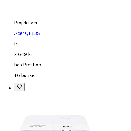
Projektorer
Acer QF13S
fr.
2 649 kr
hos
Proshop
+6 butiker