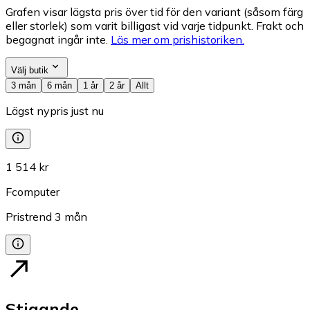
Grafen visar lägsta pris över tid för den variant (såsom färg
eller storlek) som varit billigast vid varje tidpunkt. Frakt och
begagnat ingår inte.
Läs mer om prishistoriken.
Välj butik
3 mån
6 mån
1 år
2 år
Allt
Lägst nypris just nu
1 514 kr
Fcomputer
Pristrend
3
mån
Stigande