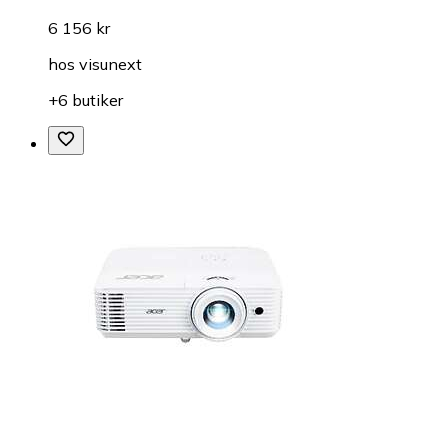
6 156 kr
hos
visunext
+6 butiker