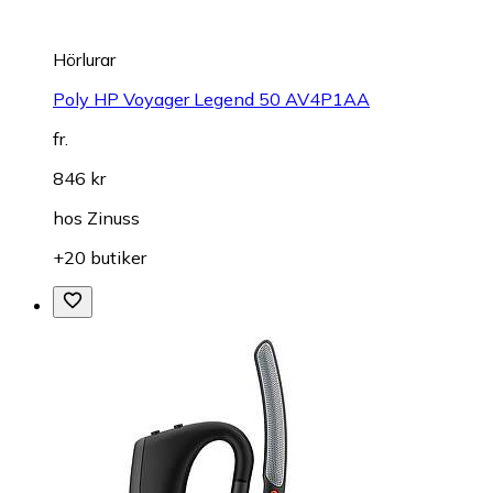
Hörlurar
Poly HP Voyager Legend 50 AV4P1AA
fr.
846 kr
hos
Zinuss
+20 butiker