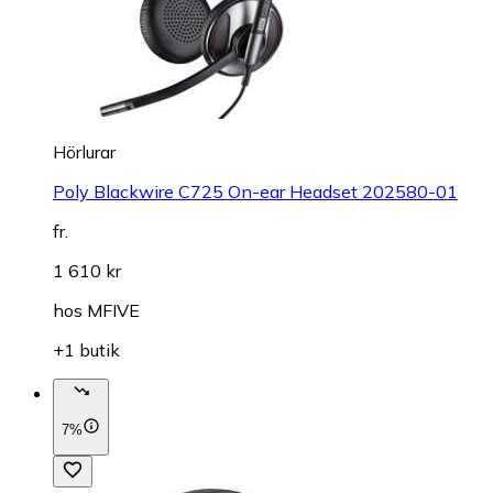
Hörlurar
Poly Blackwire C725 On-ear Headset 202580-01
fr.
1 610 kr
hos
MFIVE
+1 butik
7%