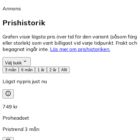
Annons
Prishistorik
Grafen visar lägsta pris över tid för den variant (såsom färg
eller storlek) som varit billigast vid varje tidpunkt. Frakt och
begagnat ingår inte.
Läs mer om prishistoriken.
Välj butik
3 mån
6 mån
1 år
2 år
Allt
Lägst nypris just nu
749 kr
Proheadset
Pristrend
3
mån