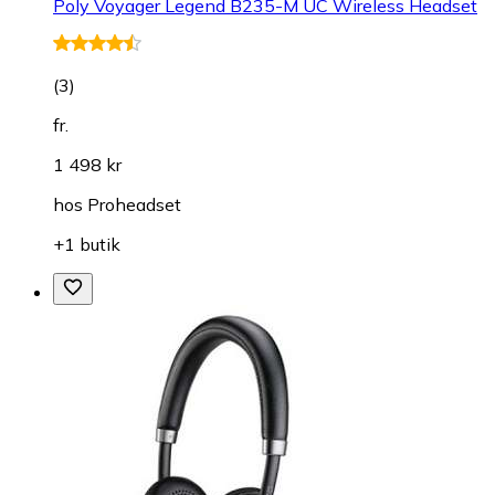
Poly Voyager Legend B235-M UC Wireless Headset
(
3
)
fr.
1 498 kr
hos
Proheadset
+1 butik