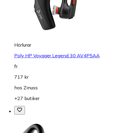
Hörlurar
Poly HP Voyager Legend 30 AV4P5AA
fr.
717 kr
hos
Zinuss
+27 butiker