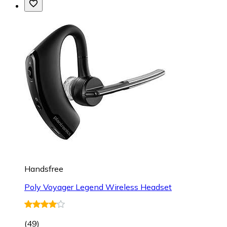
Handsfree
Poly Voyager Legend Wireless Headset
(
49
)