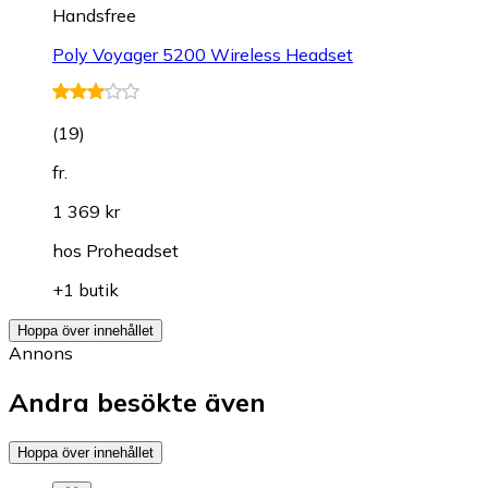
Handsfree
Poly Voyager 5200 Wireless Headset
(
19
)
fr.
1 369 kr
hos
Proheadset
+1 butik
Hoppa över innehållet
Annons
Andra besökte även
Hoppa över innehållet