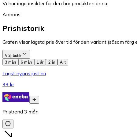
Vi har inga insikter för den här produkten ännu.
Annons
Prishistorik
Grafen visar lägsta pris över tid för den variant (såsom färg e
Välj butik
3 mån
6 mån
1 år
2 år
Allt
Lägst nypris just nu
33 kr
Pristrend
3
mån