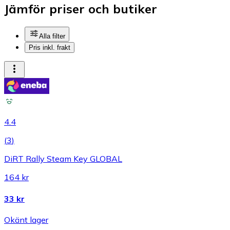
Jämför priser och butiker
Alla filter
Pris inkl. frakt
4.4
(
3
)
DiRT Rally Steam Key GLOBAL
164 kr
33 kr
Okänt lager