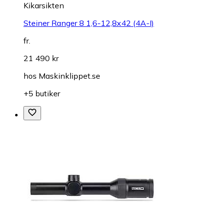
Kikarsikten
Steiner Ranger 8 1,6-12,8x42 (4A-I)
fr.
21 490 kr
hos
Maskinklippet.se
+5 butiker