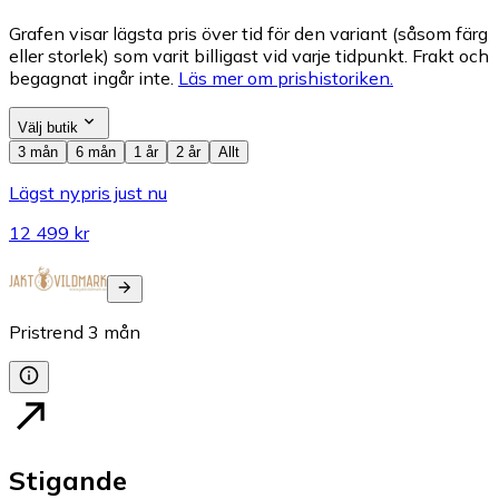
Grafen visar lägsta pris över tid för den variant (såsom färg
eller storlek) som varit billigast vid varje tidpunkt. Frakt och
begagnat ingår inte.
Läs mer om prishistoriken.
Välj butik
3 mån
6 mån
1 år
2 år
Allt
Lägst nypris just nu
12 499 kr
Pristrend
3
mån
Stigande