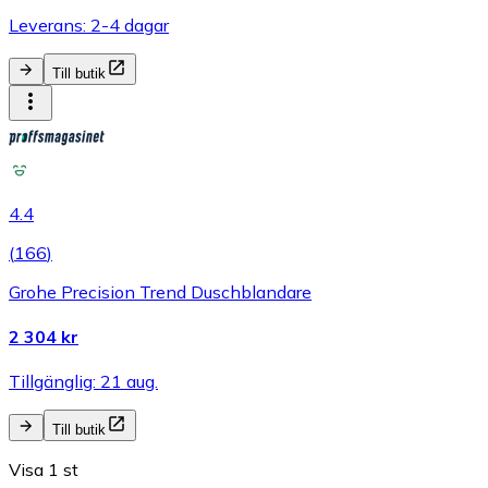
Leverans: 2-4 dagar
Till butik
4.4
(
166
)
Grohe Precision Trend Duschblandare
2 304 kr
Tillgänglig: 21 aug.
Till butik
Visa 1 st