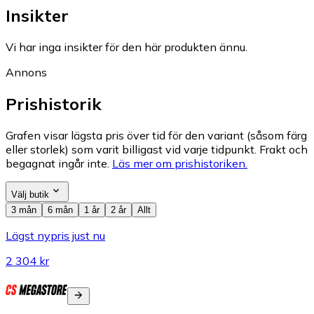
Insikter
Vi har inga insikter för den här produkten ännu.
Annons
Prishistorik
Grafen visar lägsta pris över tid för den variant (såsom färg
eller storlek) som varit billigast vid varje tidpunkt. Frakt och
begagnat ingår inte.
Läs mer om prishistoriken.
Välj butik
3 mån
6 mån
1 år
2 år
Allt
Lägst nypris just nu
2 304 kr