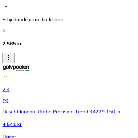
Erbjudande utan direktlänk
fr.
2 565 kr
2.4
(
3
)
Duschblandare Grohe Precision Trend 34229 150 cc
4 541 kr
I lager