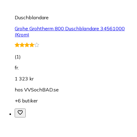
Duschblandare
Grohe Grohtherm 800 Duschblandare 34561000
(Krom)
(
1
)
fr.
1 323 kr
hos
VVSochBAD.se
+6 butiker