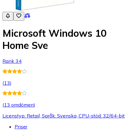
Microsoft Windows 10
Home Sve
Rank 34
(
13
)
(
13 omdömen
)
Licenstyp: Retail, Språk: Svenska, CPU-stöd: 32/64-bit
Priser