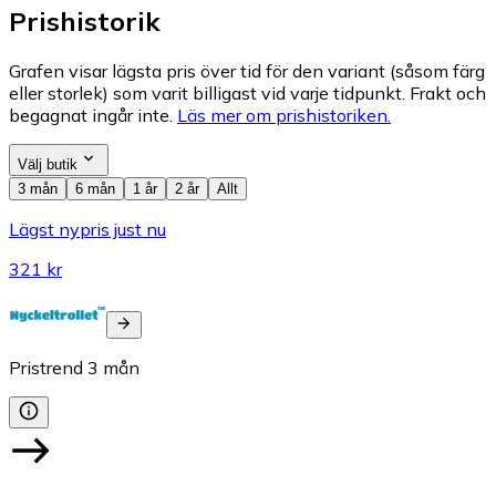
Prishistorik
Grafen visar lägsta pris över tid för den variant (såsom färg
eller storlek) som varit billigast vid varje tidpunkt. Frakt och
begagnat ingår inte.
Läs mer om prishistoriken.
Välj butik
3 mån
6 mån
1 år
2 år
Allt
Lägst nypris just nu
321 kr
Pristrend
3
mån