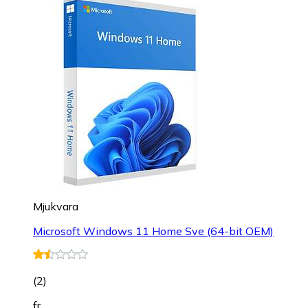
Mjukvara
Microsoft Windows 11 Home Sve (64-bit OEM)
(
2
)
fr.