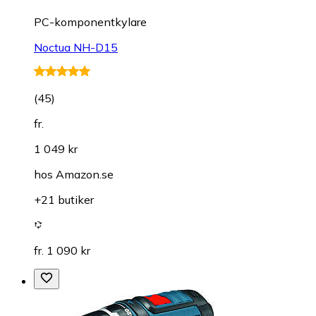
PC-komponentkylare
Noctua NH-D15
(
45
)
fr.
1 049 kr
hos
Amazon.se
+21 butiker
fr. 1 090 kr