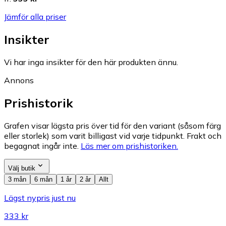
Jämför alla priser
Insikter
Vi har inga insikter för den här produkten ännu.
Annons
Prishistorik
Grafen visar lägsta pris över tid för den variant (såsom färg
eller storlek) som varit billigast vid varje tidpunkt. Frakt och
begagnat ingår inte.
Läs mer om prishistoriken.
Välj butik
3 mån
6 mån
1 år
2 år
Allt
Lägst nypris just nu
333 kr