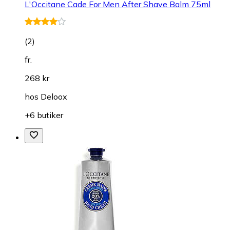
L'Occitane Cade For Men After Shave Balm 75ml
(
2
)
fr.
268 kr
hos
Deloox
+6 butiker