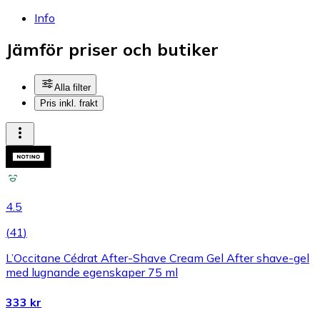
Info
Jämför priser och butiker
Alla filter
Pris inkl. frakt
4.5
(
41
)
L’Occitane Cédrat After-Shave Cream Gel After shave-gel
med lugnande egenskaper 75 ml
333 kr