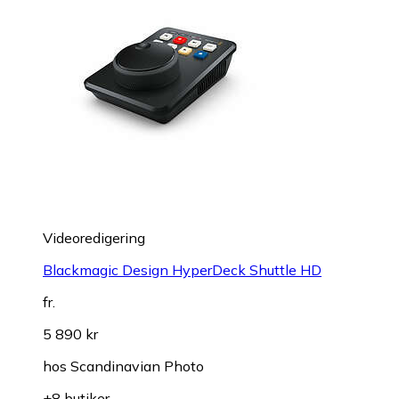
Videoredigering
Blackmagic Design HyperDeck Shuttle HD
fr.
5 890 kr
hos
Scandinavian Photo
+8 butiker