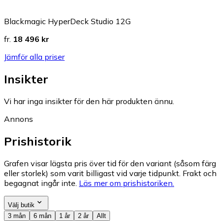
Blackmagic HyperDeck Studio 12G
fr.
18 496 kr
Jämför alla priser
Insikter
Vi har inga insikter för den här produkten ännu.
Annons
Prishistorik
Grafen visar lägsta pris över tid för den variant (såsom färg
eller storlek) som varit billigast vid varje tidpunkt. Frakt och
begagnat ingår inte.
Läs mer om prishistoriken.
Välj butik
3 mån
6 mån
1 år
2 år
Allt