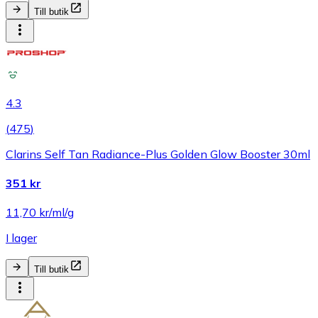
Till butik
4.3
(
475
)
Clarins Self Tan Radiance-Plus Golden Glow Booster 30ml
351 kr
11,70 kr/ml/g
I lager
Till butik