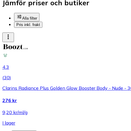
Jämför priser och butiker
Alla filter
Pris inkl. frakt
4.3
(
30
)
Clarins Radiance Plus Golden Glow Booster Body - Nude - 
276 kr
9,20 kr/ml/g
I lager