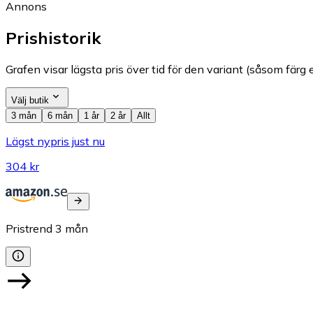
Annons
Prishistorik
Grafen visar lägsta pris över tid för den variant (såsom färg e
Välj butik
3 mån
6 mån
1 år
2 år
Allt
Lägst nypris just nu
304 kr
Pristrend
3
mån