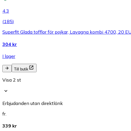
4.3
(
185
)
Superfit Glada tofflor för pojkar, Lavagna kombi 4700, 20 E
304 kr
I lager
Till butik
Visa 2 st
Erbjudanden utan direktlänk
fr.
339 kr