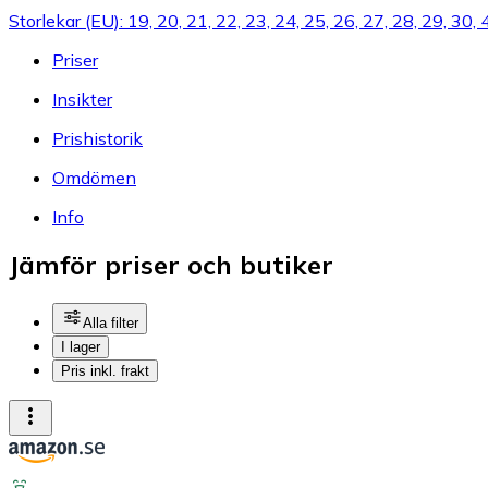
Storlekar (EU): 19, 20, 21, 22, 23, 24, 25, 26, 27, 28, 29, 30, 
Priser
Insikter
Prishistorik
Omdömen
Info
Jämför priser och butiker
Alla filter
I lager
Pris inkl. frakt