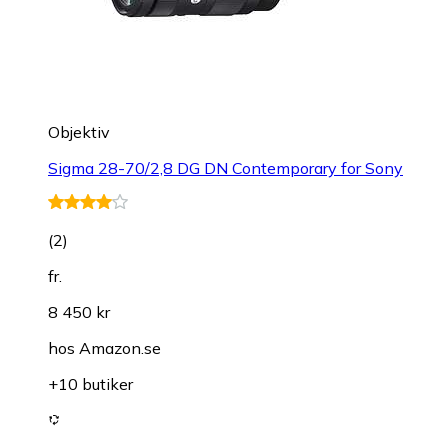
Objektiv
Sigma 28-70/2,8 DG DN Contemporary for Sony
(
2
)
fr.
8 450 kr
hos
Amazon.se
+10 butiker