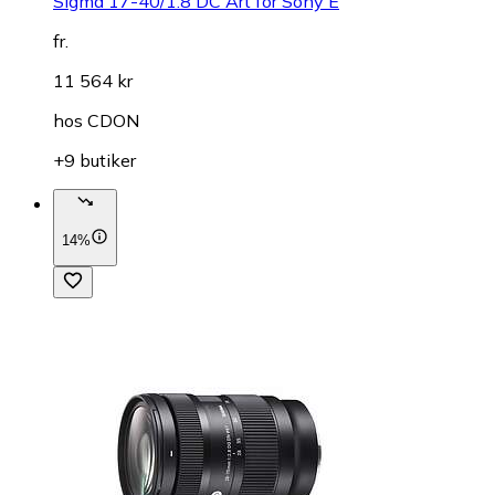
Sigma 17-40/1.8 DC Art for Sony E
fr.
11 564 kr
hos
CDON
+9 butiker
14%