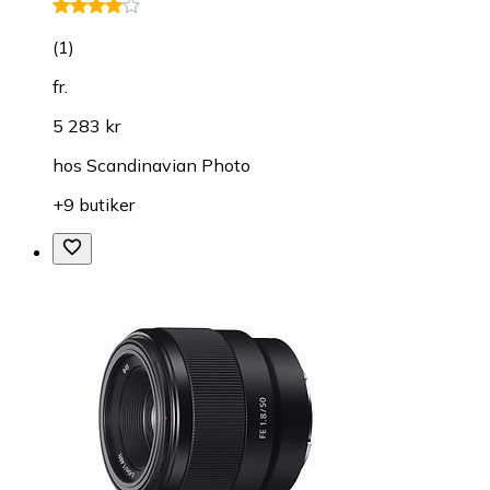
(
1
)
fr.
5 283 kr
hos
Scandinavian Photo
+9 butiker