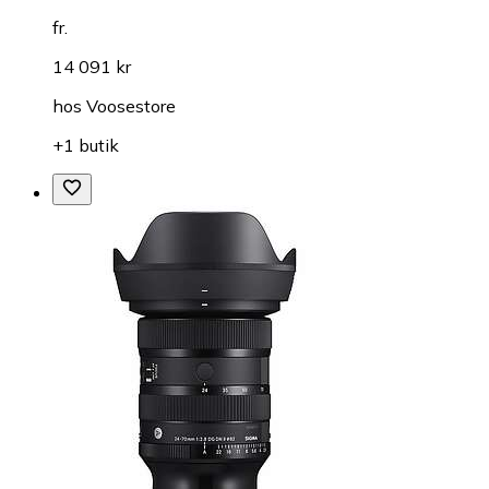
fr.
14 091 kr
hos
Voosestore
+1 butik