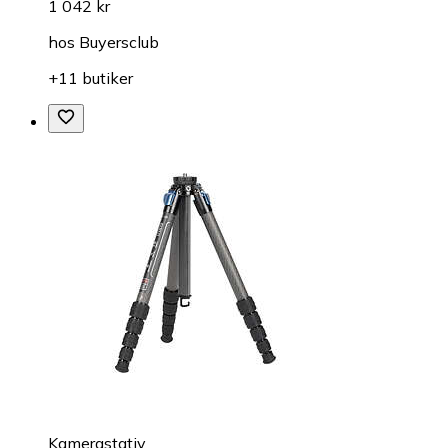
1 042 kr
hos
Buyersclub
+11 butiker
Kamerastativ