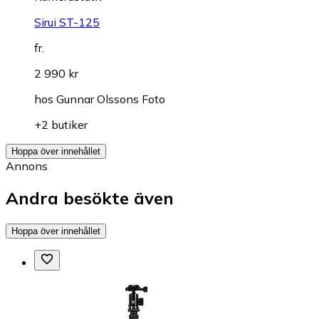
Sirui ST-125
fr.
2 990 kr
hos
Gunnar Olssons Foto
+2 butiker
Hoppa över innehållet
Annons
Andra besökte även
Hoppa över innehållet