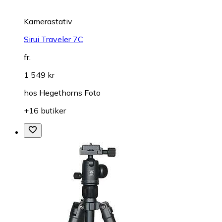
Kamerastativ
Sirui Traveler 7C
fr.
1 549 kr
hos
Hegethorns Foto
+16 butiker