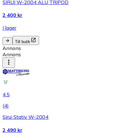
SIRUI W-2004 ALU TRIPOD
2 400 kr
I lager
Till butik
Annons
Annons
4.5
(
4
)
Sirui Stativ W-2004
2 490 kr