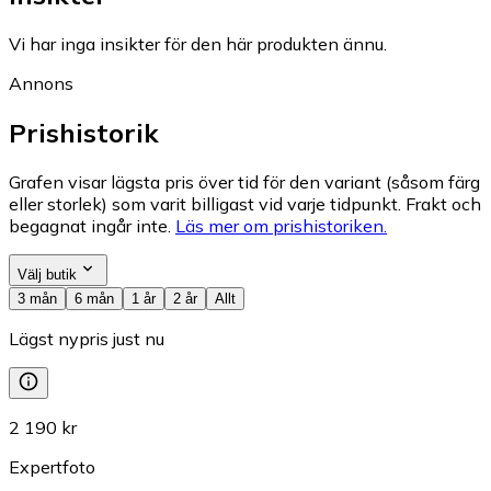
Vi har inga insikter för den här produkten ännu.
Annons
Prishistorik
Grafen visar lägsta pris över tid för den variant (såsom färg
eller storlek) som varit billigast vid varje tidpunkt. Frakt och
begagnat ingår inte.
Läs mer om prishistoriken.
Välj butik
3 mån
6 mån
1 år
2 år
Allt
Lägst nypris just nu
2 190 kr
Expertfoto