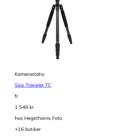
Kamerastativ
Sirui Traveler 7C
fr.
1 549 kr
hos
Hegethorns Foto
+16 butiker