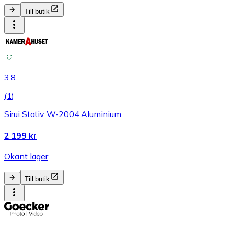
Till butik
3.8
(
1
)
Sirui Stativ W-2004 Aluminium
2 199 kr
Okänt lager
Till butik